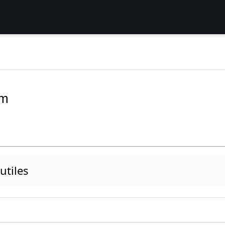
0m
 utiles