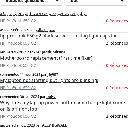
Toutes les questions
Tout
لپتاپم ضربه خورده و صفحه نمایش خیلی تاریکه
HP ProBook 650 G2
0 Réponses
سمیه جمالی
asked
3 déc. 2025
par
hp probook 650 g2 black screen blinking light caps lock
HP ProBook 650 G2
2 Réponses
Jagdt Mirage
answered
2 févr. 2025
par
Motherboard replacement (first time fixer)
HP ProBook 650 G2
0 Réponses
jayeff
commented
11 nov. 2024
par
My laptop not starting but lights are blinking!
HP ProBook 650 G2
0 Réponses
mike
commented
30 juil. 2024
par
Why does my laptop power button and charge light come
on & off nonstop
HP ProBook 650 G2
2 Réponses
ALLY KGWALE
answered
9 nov. 2023
par