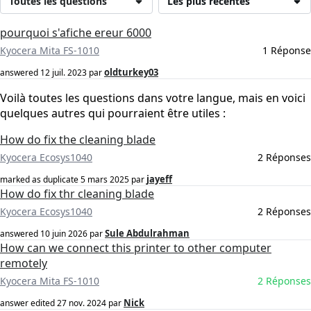
Toutes les questions
Les plus récentes
pourquoi s'afiche ereur 6000
Kyocera Mita FS-1010
1 Réponse
oldturkey03
answered
12 juil. 2023
par
Voilà toutes les questions dans votre langue, mais en voici
quelques autres qui pourraient être utiles :
How do fix the cleaning blade
Kyocera Ecosys1040
2 Réponses
jayeff
marked as duplicate
5 mars 2025
par
How do fix thr cleaning blade
Kyocera Ecosys1040
2 Réponses
Sule Abdulrahman
answered
10 juin 2026
par
How can we connect this printer to other computer
remotely
Kyocera Mita FS-1010
2 Réponses
Nick
answer edited
27 nov. 2024
par