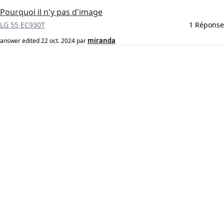
Pourquoi il n'y pas d'image
LG 55 EC930T
1 Réponse
miranda
answer edited
22 oct. 2024
par