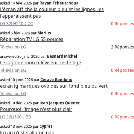
Rayan Tcheutchoua
asked
14 févr. 2026
par
L'écran affiche la couleur bleu et les lignes, les
i'apparaissent pas
LG 32LH510U-ZC
0 Réponses
Marius
asked
5 févr. 2026
par
Réparation TV LG 55 pouces
Télévision LG
2 Réponses
Besnard Michel
answered
30 janv. 2026
par
Le logo de mon téléviseur reste figé
Télévision LG
0 Réponses
Cerave Gambino
asked
10 janv. 2026
par
ecran lg marques ovoides sur fond bleu ou vert
Télévision LG
0 Réponses
Jean Jacques Quenet
asked
10 déc. 2025
par
Pourquoi l'image n'est plus clair
LG 32LJ500U-ZB
0 Réponses
Cyprès
asked
13 nov. 2025
par
Écran n'est s'allume pas