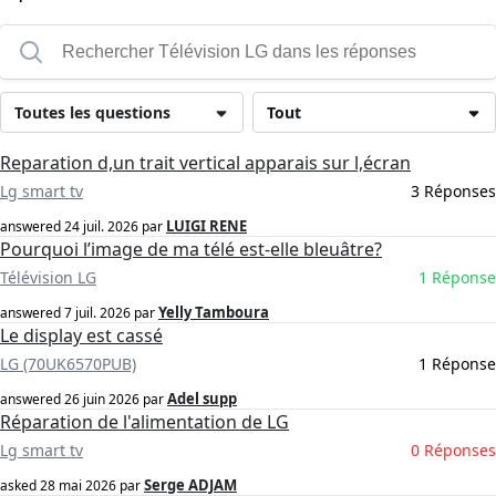
Toutes les questions
Tout
Reparation d,un trait vertical apparais sur l,écran
Lg smart tv
3 Réponses
LUIGI RENE
answered
24 juil. 2026
par
Pourquoi l’image de ma télé est-elle bleuâtre?
Télévision LG
1 Réponse
Yelly Tamboura
answered
7 juil. 2026
par
Le display est cassé
LG (70UK6570PUB)
1 Réponse
Adel supp
answered
26 juin 2026
par
Réparation de l'alimentation de LG
Lg smart tv
0 Réponses
Serge ADJAM
asked
28 mai 2026
par