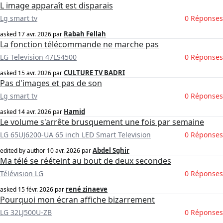
L image apparaît est disparais
Lg smart tv
0 Réponses
Rabah Fellah
asked
17 avr. 2026
par
La fonction télécommande ne marche pas
LG Television 47LS4500
0 Réponses
CULTURE TV BADRI
asked
15 avr. 2026
par
Pas d'images et pas de son
Lg smart tv
0 Réponses
Hamid
asked
14 avr. 2026
par
Le volume s'arrête brusquement une fois par semaine
LG 65UJ6200-UA 65 inch LED Smart Television
0 Réponses
Abdel Sghir
edited by author
10 avr. 2026
par
Ma télé se rééteint au bout de deux secondes
Télévision LG
0 Réponses
rené zinaeve
asked
15 févr. 2026
par
Pourquoi mon écran affiche bizarrement
LG 32LJ500U-ZB
0 Réponses