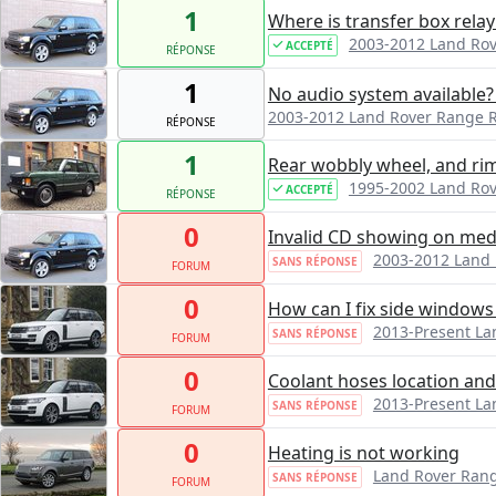
1
Where is transfer box relay
2003-2012 Land Ro
ACCEPTÉ
RÉPONSE
1
No audio system available? 
2003-2012 Land Rover Range 
RÉPONSE
1
Rear wobbly wheel, and rim
1995-2002 Land Ro
ACCEPTÉ
RÉPONSE
0
Invalid CD showing on medi
2003-2012 Land 
SANS RÉPONSE
FORUM
0
How can I fix side window
2013-Present La
SANS RÉPONSE
FORUM
0
Coolant hoses location and
2013-Present La
SANS RÉPONSE
FORUM
0
Heating is not working
Land Rover Ran
SANS RÉPONSE
FORUM