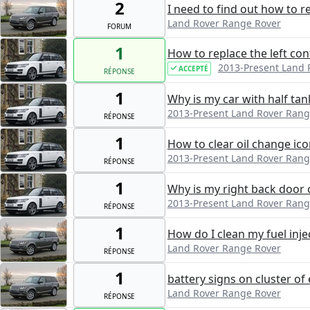
2
I need to find out how to r
Land Rover Range Rover
FORUM
1
How to replace the left con
2013-Present Land 
ACCEPTÉ
RÉPONSE
1
Why is my car with half tan
2013-Present Land Rover Rang
RÉPONSE
1
How to clear oil change ic
2013-Present Land Rover Rang
RÉPONSE
1
Why is my right back door 
2013-Present Land Rover Rang
RÉPONSE
1
How do I clean my fuel inje
Land Rover Range Rover
RÉPONSE
1
battery signs on cluster o
Land Rover Range Rover
RÉPONSE