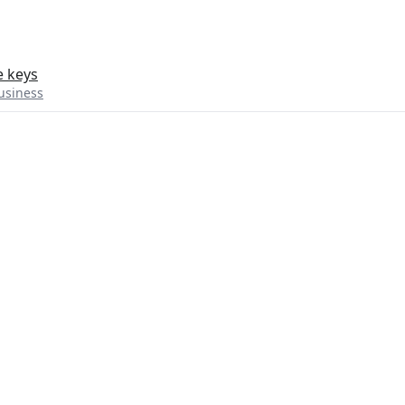
e keys
usiness