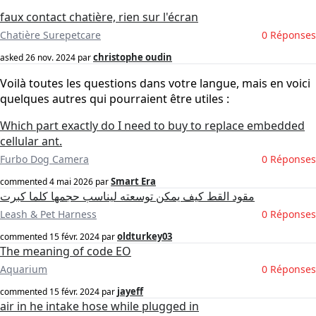
faux contact chatière, rien sur l'écran
Chatière Surepetcare
0 Réponses
christophe oudin
asked
26 nov. 2024
par
Voilà toutes les questions dans votre langue, mais en voici
quelques autres qui pourraient être utiles :
Which part exactly do I need to buy to replace embedded
cellular ant.
Furbo Dog Camera
0 Réponses
Smart Era
commented
4 mai 2026
par
مقود القط كيف يمكن توسعته ليناسب حجمها كلما كبرت
Leash & Pet Harness
0 Réponses
oldturkey03
commented
15 févr. 2024
par
The meaning of code EO
Aquarium
0 Réponses
jayeff
commented
15 févr. 2024
par
air in he intake hose while plugged in