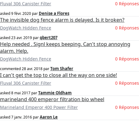
Fluval 306 Canister Filter
0 Réponses
Denise a Flores
asked
9 févr. 2020
par
The invisible dog fence alarm is delayed. Is it broken?
DogWatch Hidden Fence
0 Réponses
qbert207
asked
23 avr. 2019
par
Help needed . Signl keeps beeping. Can't stop annoying
alarm. Help.
DogWatch Hidden Fence
0 Réponses
Tom Shafer
commented
28 avr. 2018
par
I can't get the top to close all the way on one side!
Fluval 306 Canister Filter
0 Réponses
Tammie Oldham
asked
8 mai 2017
par
marineland 400 emperor filtration bio wheel
Marineland Emperor 400 Power Filter
0 Réponses
Aaron Le
asked
7 janv. 2016
par