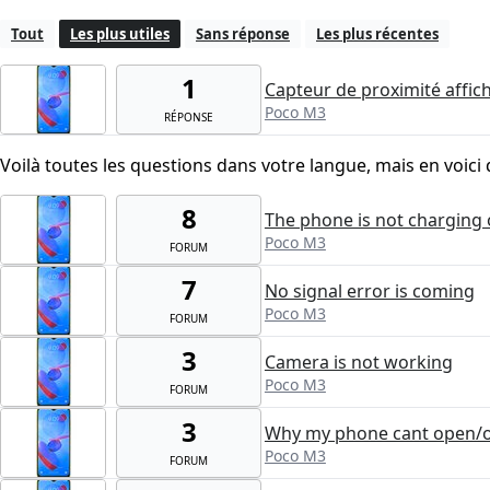
Tout
Les plus utiles
Sans réponse
Les plus récentes
1
Capteur de proximité affi
Poco M3
RÉPONSE
Voilà toutes les questions dans votre langue, mais en voici 
8
The phone is not charging 
Poco M3
FORUM
7
No signal error is coming
Poco M3
FORUM
3
Camera is not working
Poco M3
FORUM
3
Why my phone cant open/o
Poco M3
FORUM