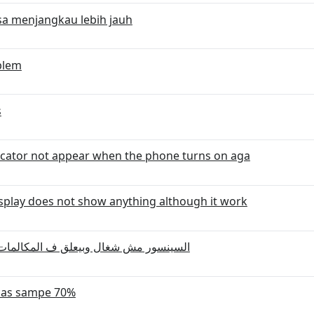
sa menjangkau lebih jauh
blem
s
icator not appear when the phone turns on aga
splay does not show anything although it work
السينسور مش شغال وبيعلق ف المكالمات 
cas sampe 70%