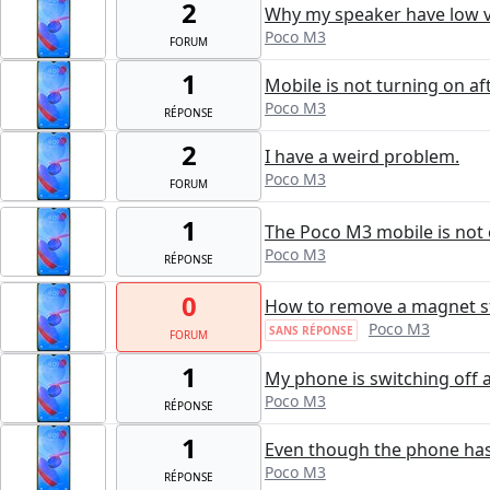
2
Why my speaker have low 
Poco M3
FORUM
1
Mobile is not turning on a
Poco M3
RÉPONSE
2
I have a weird problem.
Poco M3
FORUM
1
The Poco M3 mobile is not 
Poco M3
RÉPONSE
0
How to remove a magnet st
Poco M3
SANS RÉPONSE
FORUM
1
My phone is switching off au
Poco M3
RÉPONSE
1
Even though the phone has c
Poco M3
RÉPONSE