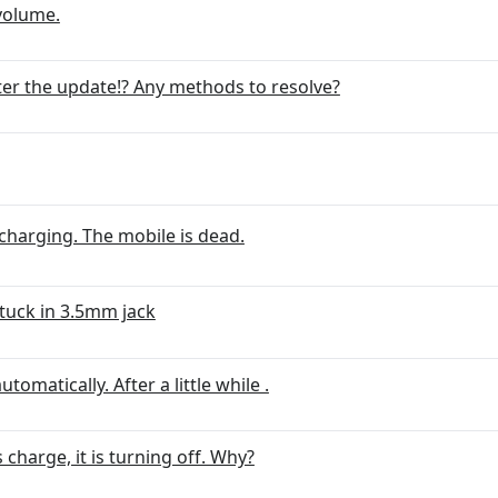
volume.
fter the update!? Any methods to resolve?
charging. The mobile is dead.
uck in 3.5mm jack
tomatically. After a little while .
harge, it is turning off. Why?