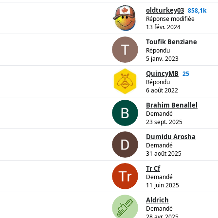
oldturkey03
858,1k
Réponse modifiée
13 févr. 2024
Toufik Benziane
Répondu
5 janv. 2023
QuincyMB
25
Répondu
6 août 2022
Brahim Benallel
Demandé
23 sept. 2025
Dumidu Arosha
Demandé
31 août 2025
Tr Cf
Demandé
11 juin 2025
Aldrich
Demandé
28 avr. 2025