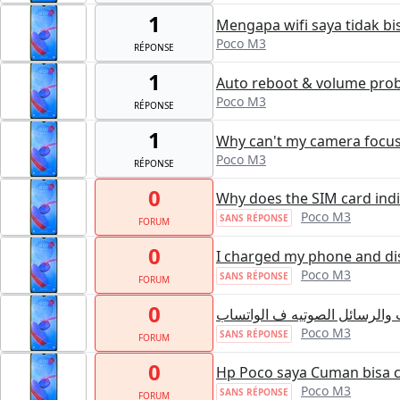
1
Mengapa wifi saya tidak bi
Poco M3
RÉPONSE
1
Auto reboot & volume pro
Poco M3
RÉPONSE
1
Why can't my camera focu
Poco M3
RÉPONSE
0
Why does the SIM card ind
Poco M3
SANS RÉPONSE
FORUM
0
I charged my phone and di
Poco M3
SANS RÉPONSE
FORUM
0
والرسائل الصوتيه ف الواتساب
Poco M3
SANS RÉPONSE
FORUM
0
Hp Poco saya Cuman bisa 
Poco M3
SANS RÉPONSE
FORUM