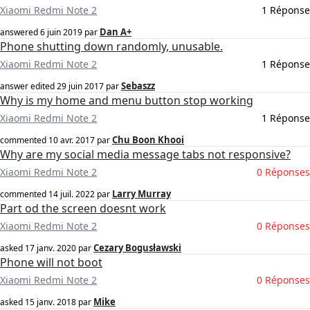
Xiaomi Redmi Note 2
1 Réponse
Dan A+
answered
6 juin 2019
par
Phone shutting down randomly, unusable.
Xiaomi Redmi Note 2
1 Réponse
Sebaszz
answer edited
29 juin 2017
par
Why is my home and menu button stop working
Xiaomi Redmi Note 2
1 Réponse
Chu Boon Khooi
commented
10 avr. 2017
par
Why are my social media message tabs not responsive?
Xiaomi Redmi Note 2
0 Réponses
Larry Murray
commented
14 juil. 2022
par
Part od the screen doesnt work
Xiaomi Redmi Note 2
0 Réponses
Cezary Bogusławski
asked
17 janv. 2020
par
Phone will not boot
Xiaomi Redmi Note 2
0 Réponses
Mike
asked
15 janv. 2018
par