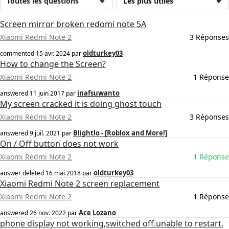
Toutes les questions
Les plus utiles
Screen mirror broken redomi note 5A
Xiaomi Redmi Note 2
3 Réponses
oldturkey03
commented
15 avr. 2024
par
How to change the Screen?
Xiaomi Redmi Note 2
1 Réponse
inafsuwanto
answered
11 juin 2017
par
My screen cracked it is doing ghost touch
Xiaomi Redmi Note 2
3 Réponses
Blightlo - [Roblox and More!]
answered
9 juil. 2021
par
On / Off button does not work
Xiaomi Redmi Note 2
1 Réponse
oldturkey03
answer deleted
16 mai 2018
par
Xiaomi Redmi Note 2 screen replacement
Xiaomi Redmi Note 2
1 Réponse
Ace Lozano
answered
26 nov. 2022
par
phone display not working,switched off.unable to restart.