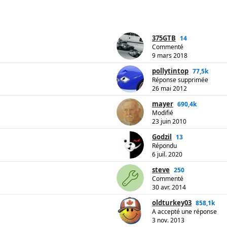
375GTB
14
Commenté
9 mars 2018
pollytintop
77,5k
Réponse supprimée
26 mai 2012
mayer
690,4k
Modifié
23 juin 2010
Godzil
13
Répondu
6 juil. 2020
steve
250
Commenté
30 avr. 2014
oldturkey03
858,1k
A accepté une réponse
3 nov. 2013