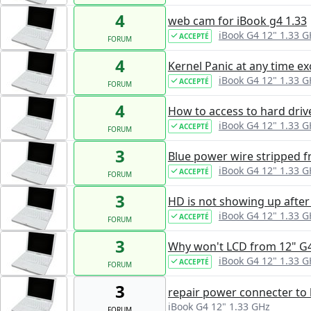
4
web cam for iBook g4 1.33
iBook G4 12" 1.33 G
ACCEPTÉ
FORUM
4
Kernel Panic at any time e
iBook G4 12" 1.33 G
ACCEPTÉ
FORUM
4
How to access to hard dri
iBook G4 12" 1.33 G
ACCEPTÉ
FORUM
3
Blue power wire stripped 
iBook G4 12" 1.33 G
ACCEPTÉ
FORUM
3
HD is not showing up after 
iBook G4 12" 1.33 G
ACCEPTÉ
FORUM
3
Why won't LCD from 12" G4
iBook G4 12" 1.33 G
ACCEPTÉ
FORUM
3
repair power connecter to 
iBook G4 12" 1.33 GHz
FORUM