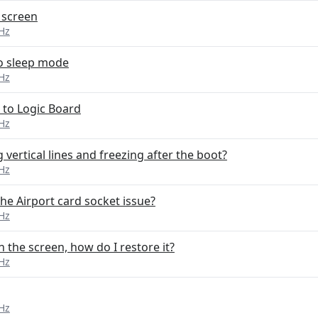
 screen
Hz
to sleep mode
Hz
 to Logic Board
Hz
ertical lines and freezing after the boot?
Hz
he Airport card socket issue?
Hz
 the screen, how do I restore it?
Hz
Hz