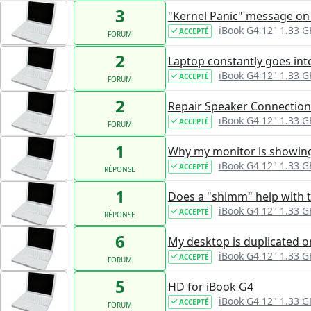
3
"Kernel Panic" message on
iBook G4 12" 1.33 G
ACCEPTÉ
FORUM
2
Laptop constantly goes in
iBook G4 12" 1.33 G
ACCEPTÉ
FORUM
2
Repair Speaker Connection
iBook G4 12" 1.33 G
ACCEPTÉ
FORUM
1
Why my monitor is showing v
iBook G4 12" 1.33 G
ACCEPTÉ
RÉPONSE
1
Does a "shimm" help with t
iBook G4 12" 1.33 G
ACCEPTÉ
RÉPONSE
6
My desktop is duplicated on
iBook G4 12" 1.33 G
ACCEPTÉ
FORUM
5
HD for iBook G4
iBook G4 12" 1.33 G
ACCEPTÉ
FORUM