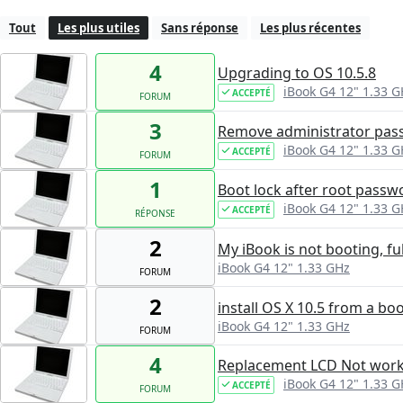
Tout
Les plus utiles
Sans réponse
Les plus récentes
4
Upgrading to OS 10.5.8
iBook G4 12" 1.33 G
ACCEPTÉ
FORUM
3
Remove administrator passw
iBook G4 12" 1.33 G
ACCEPTÉ
FORUM
1
Boot lock after root pass
iBook G4 12" 1.33 G
ACCEPTÉ
RÉPONSE
2
My iBook is not booting, fu
iBook G4 12" 1.33 GHz
FORUM
2
install OS X 10.5 from a b
iBook G4 12" 1.33 GHz
FORUM
4
Replacement LCD Not wor
iBook G4 12" 1.33 G
ACCEPTÉ
FORUM