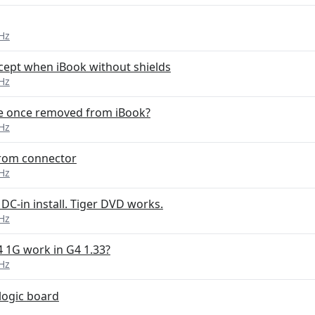
Hz
xcept when iBook without shields
Hz
ve once removed from iBook?
Hz
from connector
Hz
DC-in install. Tiger DVD works.
Hz
 1G work in G4 1.33?
Hz
logic board