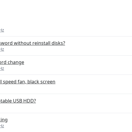
Hz
ord without reinstall disks?
Hz
word change
Hz
ll speed fan, black screen
ootable USB HDD?
king
Hz