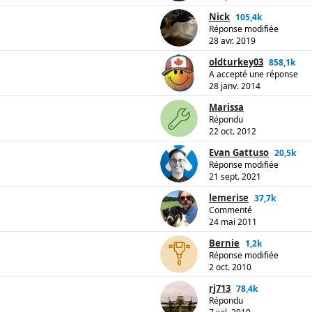
Nick
105,4k
Réponse modifiée
28 avr. 2019
oldturkey03
858,1k
A accepté une réponse
28 janv. 2014
Marissa
Répondu
22 oct. 2012
Evan Gattuso
20,5k
Réponse modifiée
21 sept. 2021
lemerise
37,7k
Commenté
24 mai 2011
Bernie
1,2k
Réponse modifiée
2 oct. 2010
rj713
78,4k
Répondu