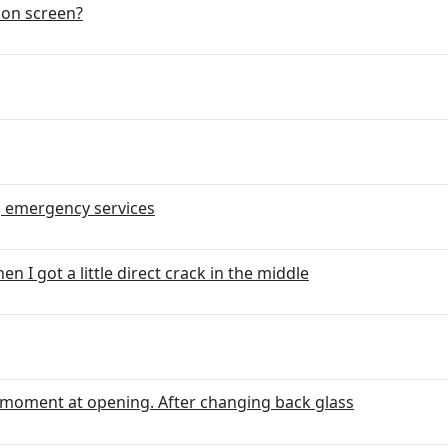
on screen?
ng emergency services
 I got a little direct crack in the middle
moment at opening. After changing back glass