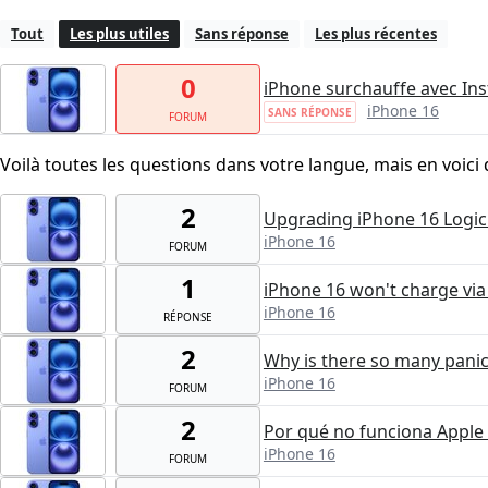
Tout
Les plus utiles
Sans réponse
Les plus récentes
0
iPhone surchauffe avec I
iPhone 16
SANS RÉPONSE
FORUM
Voilà toutes les questions dans votre langue, mais en voici 
2
Upgrading iPhone 16 Logic
iPhone 16
FORUM
1
iPhone 16 won't charge via
iPhone 16
RÉPONSE
2
Why is there so many panic 
iPhone 16
FORUM
2
Por qué no funciona Apple 
iPhone 16
FORUM