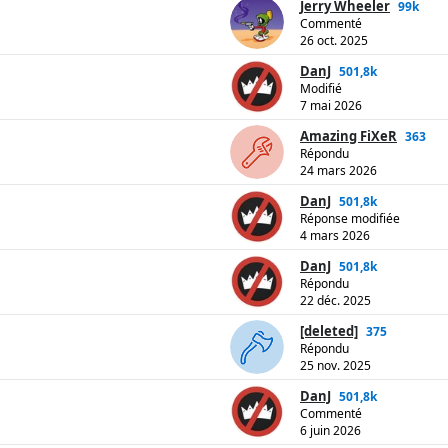
Jerry Wheeler
99k
Commenté
26 oct. 2025
DanJ
501,8k
Modifié
7 mai 2026
Amazing FiXeR
363
Répondu
24 mars 2026
DanJ
501,8k
Réponse modifiée
4 mars 2026
DanJ
501,8k
Répondu
22 déc. 2025
[deleted]
375
Répondu
25 nov. 2025
DanJ
501,8k
Commenté
6 juin 2026