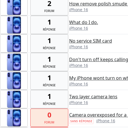
2
How remove polish smude 
iPhone 16
FORUM
1
What do I do.
iPhone 16
RÉPONSE
1
No service SIM card
iPhone 16
RÉPONSE
1
Don't turn off keeps calli
iPhone 16
RÉPONSE
1
My iPhone wont turn on when
iPhone 16
RÉPONSE
1
Two layer camera lens
iPhone 16
RÉPONSE
0
Camera overexposed for a 
iPhone 16
SANS RÉPONSE
FORUM