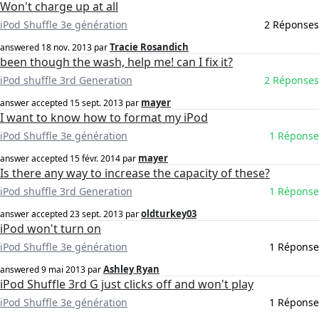
Won't charge up at all
iPod Shuffle 3e génération
2 Réponses
Tracie Rosandich
answered
18 nov. 2013
par
been though the wash, help me! can I fix it?
iPod shuffle 3rd Generation
2 Réponses
mayer
answer accepted
15 sept. 2013
par
I want to know how to format my iPod
iPod Shuffle 3e génération
1 Réponse
mayer
answer accepted
15 févr. 2014
par
Is there any way to increase the capacity of these?
iPod shuffle 3rd Generation
1 Réponse
oldturkey03
answer accepted
23 sept. 2013
par
iPod won't turn on
iPod Shuffle 3e génération
1 Réponse
Ashley Ryan
answered
9 mai 2013
par
iPod Shuffle 3rd G just clicks off and won't play
iPod Shuffle 3e génération
1 Réponse