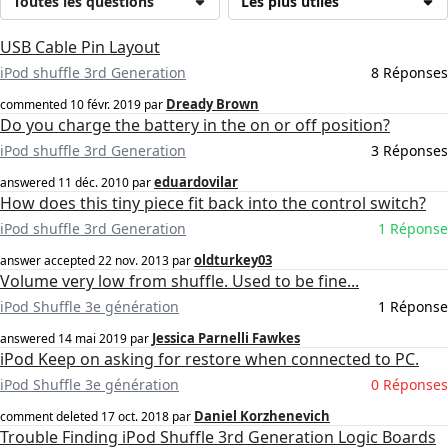
Toutes les questions
Les plus utiles
USB Cable Pin Layout
iPod shuffle 3rd Generation
8 Réponses
Dready Brown
commented
10 févr. 2019
par
Do you charge the battery in the on or off position?
iPod shuffle 3rd Generation
3 Réponses
eduardovilar
answered
11 déc. 2010
par
How does this tiny piece fit back into the control switch?
iPod shuffle 3rd Generation
1 Réponse
oldturkey03
answer accepted
22 nov. 2013
par
Volume very low from shuffle. Used to be fine...
iPod Shuffle 3e génération
1 Réponse
Jessica Parnelli Fawkes
answered
14 mai 2019
par
iPod Keep on asking for restore when connected to PC.
iPod Shuffle 3e génération
0 Réponses
Daniel Korzhenevich
comment deleted
17 oct. 2018
par
Trouble Finding iPod Shuffle 3rd Generation Logic Boards