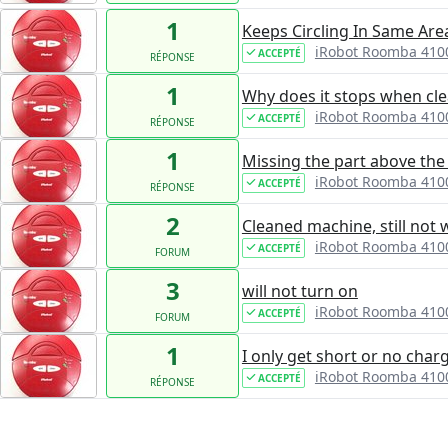
1
Keeps Circling In Same Are
iRobot Roomba 410
ACCEPTÉ
RÉPONSE
1
Why does it stops when clea
iRobot Roomba 410
ACCEPTÉ
RÉPONSE
1
Missing the part above the 
iRobot Roomba 410
ACCEPTÉ
RÉPONSE
2
Cleaned machine, still not
iRobot Roomba 410
ACCEPTÉ
FORUM
3
will not turn on
iRobot Roomba 410
ACCEPTÉ
FORUM
1
I only get short or no charg
iRobot Roomba 410
ACCEPTÉ
RÉPONSE