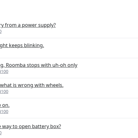
ry from a power supply?
0
ight keeps blinking.
ng, Roomba stops with uh-oh only
4100
d what is wrong with wheels.
4100
 on.
4100
ve way to open battery box?
0