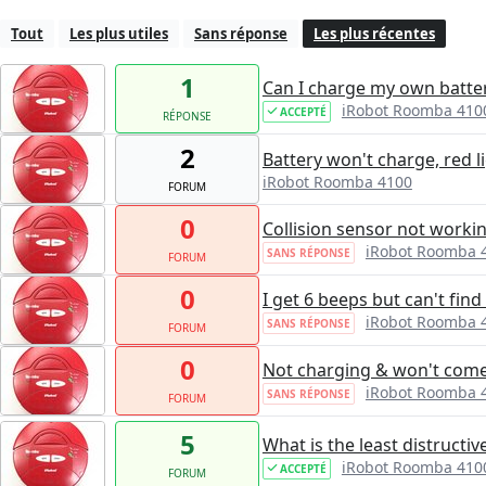
Tout
Les plus utiles
Sans réponse
Les plus récentes
1
Can I charge my own batte
iRobot Roomba 410
ACCEPTÉ
RÉPONSE
2
Battery won't charge, red l
iRobot Roomba 4100
FORUM
0
Collision sensor not worki
iRobot Roomba 
SANS RÉPONSE
FORUM
0
I get 6 beeps but can't fin
iRobot Roomba 
SANS RÉPONSE
FORUM
0
Not charging & won't come
iRobot Roomba 
SANS RÉPONSE
FORUM
5
What is the least distructi
iRobot Roomba 410
ACCEPTÉ
FORUM