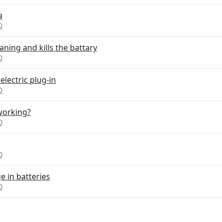
a
0
ning and kills the battary
0
electric plug-in
0
 working?
0
0
e in batteries
0