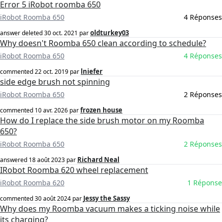
Error 5 iRobot roomba 650
iRobot Roomba 650
4 Réponses
oldturkey03
answer deleted
30 oct. 2021
par
Why doesn't Roomba 650 clean according to schedule?
iRobot Roomba 650
4 Réponses
lniefer
commented
22 oct. 2019
par
side edge brush not spinning
iRobot Roomba 650
2 Réponses
frozen house
commented
10 avr. 2026
par
How do I replace the side brush motor on my Roomba
650?
iRobot Roomba 650
2 Réponses
Richard Neal
answered
18 août 2023
par
IRobot Roomba 620 wheel replacement
iRobot Roomba 620
1 Réponse
Jessy the Sassy
commented
30 août 2024
par
Why does my Roomba vacuum makes a ticking noise while
its charging?