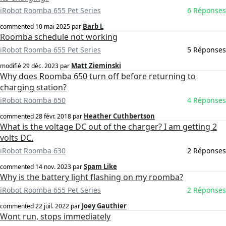
iRobot Roomba 655 Pet Series
6 Réponses
Barb L
commented
10 mai 2025
par
Roomba schedule not working
iRobot Roomba 655 Pet Series
5 Réponses
Matt Zieminski
modifié
29 déc. 2023
par
Why does Roomba 650 turn off before returning to
charging station?
iRobot Roomba 650
4 Réponses
Heather Cuthbertson
commented
28 févr. 2018
par
What is the voltage DC out of the charger? I am getting 2
volts DC.
iRobot Roomba 630
2 Réponses
Spam Like
commented
14 nov. 2023
par
Why is the battery light flashing on my roomba?
iRobot Roomba 655 Pet Series
2 Réponses
Joey Gauthier
commented
22 juil. 2022
par
Wont run, stops immediately