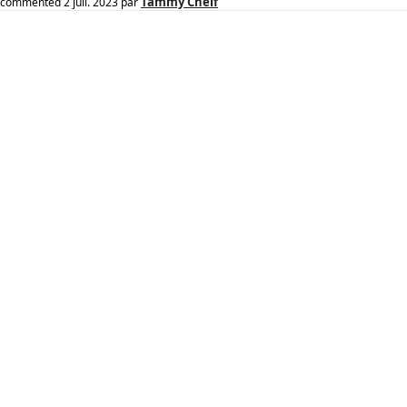
Tammy Chelf
commented
2 juil. 2023
par