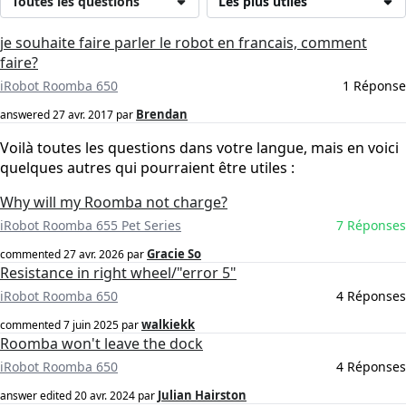
Toutes les questions
Les plus utiles
je souhaite faire parler le robot en francais, comment
faire?
iRobot Roomba 650
1 Réponse
Brendan
answered
27 avr. 2017
par
Voilà toutes les questions dans votre langue, mais en voici
quelques autres qui pourraient être utiles :
Why will my Roomba not charge?
iRobot Roomba 655 Pet Series
7 Réponses
Gracie So
commented
27 avr. 2026
par
Resistance in right wheel/"error 5"
iRobot Roomba 650
4 Réponses
walkiekk
commented
7 juin 2025
par
Roomba won't leave the dock
iRobot Roomba 650
4 Réponses
Julian Hairston
answer edited
20 avr. 2024
par