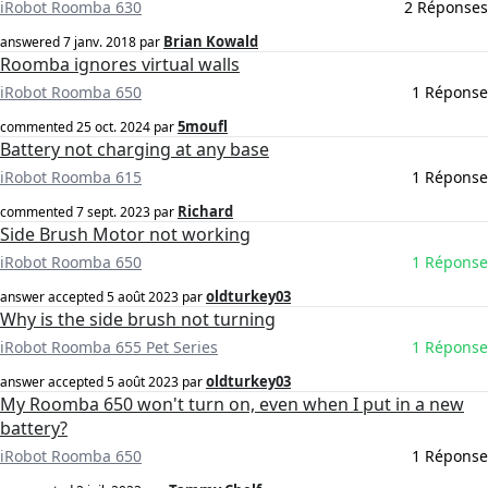
iRobot Roomba 630
2 Réponses
Brian Kowald
answered
7 janv. 2018
par
Roomba ignores virtual walls
iRobot Roomba 650
1 Réponse
5moufl
commented
25 oct. 2024
par
Battery not charging at any base
iRobot Roomba 615
1 Réponse
Richard
commented
7 sept. 2023
par
Side Brush Motor not working
iRobot Roomba 650
1 Réponse
oldturkey03
answer accepted
5 août 2023
par
Why is the side brush not turning
iRobot Roomba 655 Pet Series
1 Réponse
oldturkey03
answer accepted
5 août 2023
par
My Roomba 650 won't turn on, even when I put in a new
battery?
iRobot Roomba 650
1 Réponse