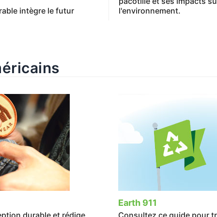
pacotille et ses impacts s
able intègre le futur
l'environnement.
éricains
Earth 911
eption durable et rédige
Consultez ce guide pour t