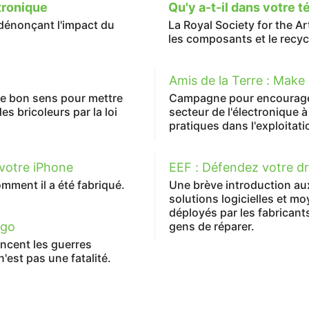
ctronique
Qu'y a-t-il dans votre 
dénonçant l'impact du
La Royal Society for the A
les composants et le recy
Amis de la Terre : Make 
de bon sens pour mettre
Campagne pour encourager
es bricoleurs par la loi
secteur de l'électronique 
pratiques dans l'exploitati
 votre iPhone
EEF : Défendez votre dro
ment il a été fabriqué.
Une brève introduction aux
solutions logicielles et m
déployés par les fabrican
ngo
gens de réparer.
ancent les guerres
n'est pas une fatalité.