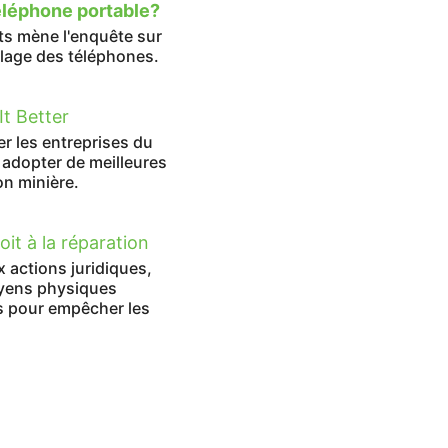
téléphone portable?
rts mène l'enquête sur
clage des téléphones.
It Better
 les entreprises du
à adopter de meilleures
on minière.
it à la réparation
 actions juridiques,
oyens physiques
ts pour empêcher les