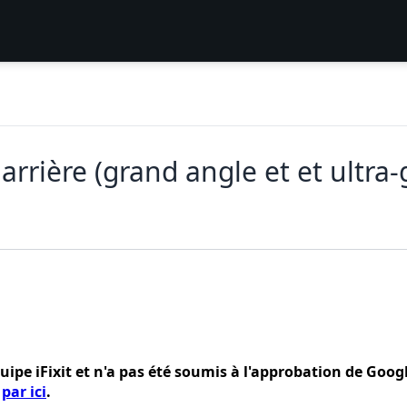
rière (grand angle et et ultra-
quipe iFixit et n'a pas été soumis à l'approbation de Goog
t
par ici
.