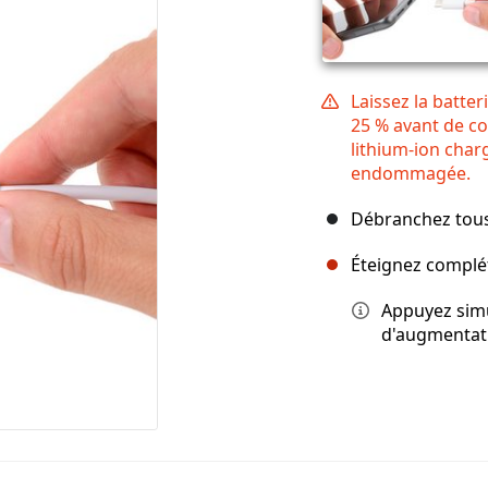
Laissez la batte
25 % avant de c
lithium-ion charg
endommagée.
Débranchez tous 
Éteignez complé
Appuyez sim
d'augmentati