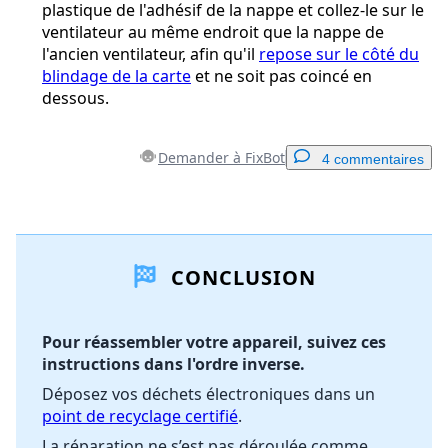
plastique de l'adhésif de la nappe et collez-le sur le
ventilateur au même endroit que la nappe de
l'ancien ventilateur, afin qu'il
repose sur le côté du
blindage de la carte
et ne soit pas coincé en
dessous.
Demander à FixBot
4 commentaires
Ajouter un commentaire
CONCLUSION
Ajouter un commentaire
Pour réassembler votre appareil, suivez ces
instructions dans l'ordre inverse.
Annuler
Publier un commentaire
Déposez vos déchets électroniques dans un
point de recyclage certifié
.
La réparation ne s’est pas déroulée comme