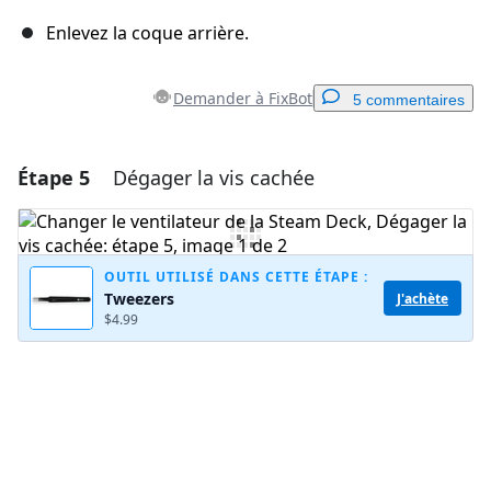
Enlevez la coque arrière.
Demander à FixBot
5 commentaires
Étape 5
Dégager la vis cachée
Ajouter un commentaire
Ajouter un commentaire
OUTIL UTILISÉ DANS CETTE ÉTAPE :
Tweezers
J'achète
$4.99
Annuler
Publier un commentaire