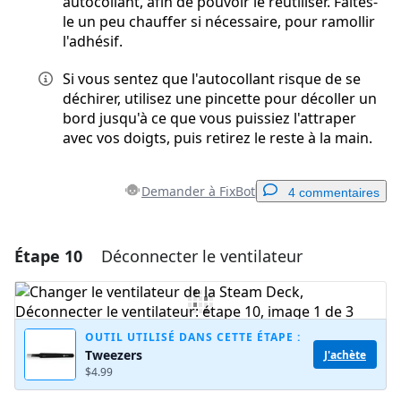
autocollant, afin de pouvoir le réutiliser. Faites-
le un peu chauffer si nécessaire, pour ramollir
l'adhésif.
Si vous sentez que l'autocollant risque de se
déchirer, utilisez une pincette pour décoller un
bord jusqu'à ce que vous puissiez l'attraper
avec vos doigts, puis retirez le reste à la main.
Demander à FixBot
4 commentaires
Étape 10
Déconnecter le ventilateur
Ajouter un commentaire
Ajouter un commentaire
OUTIL UTILISÉ DANS CETTE ÉTAPE :
Tweezers
J'achète
$4.99
Annuler
Publier un commentaire