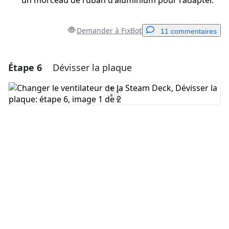
un morceau de ruban d'aluminium pour l'adapter.
Demander à FixBot
11 commentaires
Étape 6
Dévisser la plaque
Ajouter un commentaire
Ajouter un commentaire
Annuler
Publier un commentaire