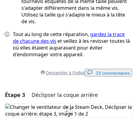
tournevis étiquetés de la même taille peuvent
s'adapter différemment dans la même vis.
Utilisez la taille qui s'adapte le mieux à la tête
de vis.
Tout au long de cette réparation,
gardez la trace
de chacune des vis
et veillez à les revisser toutes là
où elles étaient auparavant pour éviter
d'endommager votre appareil.
Demander à FixBot
23 commentaires
Étape 3
Déclipser la coque arrière
Ajouter un commentaire
Ajouter un commentaire
Annuler
Publier un commentaire