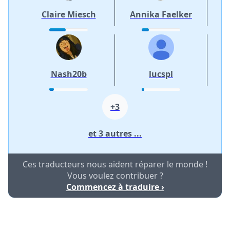
Claire Miesch
Annika Faelker
Nash20b
lucspl
+3
et 3 autres ...
Ces traducteurs nous aident réparer le monde !
Vous voulez contribuer ?
Commencez à traduire ›