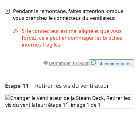
Pendant le remontage, faites attention lorsque
vous branchez le connecteur du ventilateur.
Si le connecteur est mal aligné et que vous
forcez, cela peut endommager les broches
internes fragiles.
Demander à FixBot
4 commentaires
Étape 11
Retirer les vis du ventilateur
Ajouter un commentaire
Ajouter un commentaire
Annuler
Publier un commentaire