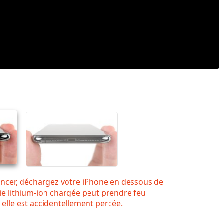
cer, déchargez votre iPhone en dessous de
ie lithium-ion chargée peut prendre feu
 elle est accidentellement percée.