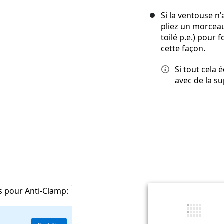
Si la ventouse n
pliez un morceau
toilé p.e.) pour
cette façon.
Si tout cela 
avec de la s