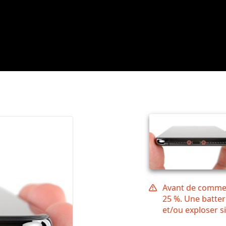
Avant de commen
25 %. Une batter
et/ou exploser si