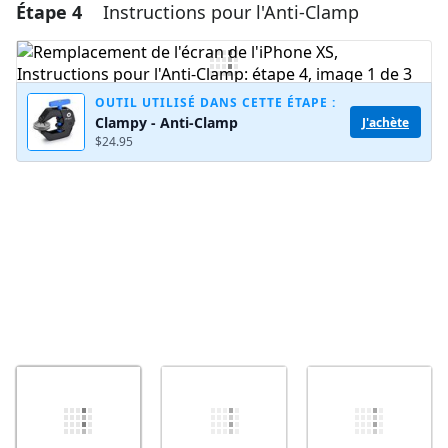
Étape 4
Instructions pour l'Anti-Clamp
Ajouter un commentaire
Ajouter un commentaire
OUTIL UTILISÉ DANS CETTE ÉTAPE :
Clampy - Anti-Clamp
J'achète
$24.95
Annuler
Publier un commentaire