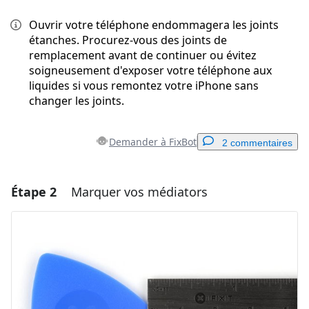
Ouvrir votre téléphone endommagera les joints
étanches. Procurez-vous des joints de
remplacement avant de continuer ou évitez
soigneusement d'exposer votre téléphone aux
liquides si vous remontez votre iPhone sans
changer les joints.
Demander à FixBot
2 commentaires
Étape 2
Marquer vos médiators
Ajouter un commentaire
Ajouter un commentaire
Annuler
Publier un commentaire