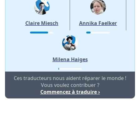
Annuler
Publier un commentaire
Claire Miesch
Annika Faelker
Milena Haiges
Ces traducteurs nous aident réparer le monde !
Vous voulez contribuer ?
Commencez à traduire ›