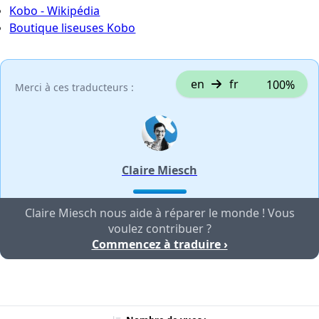
Kobo - Wikipédia
Boutique liseuses Kobo
en
fr
100%
Merci à ces traducteurs :
Claire Miesch
Claire Miesch nous aide à réparer le monde ! Vous
voulez contribuer ?
Commencez à traduire ›