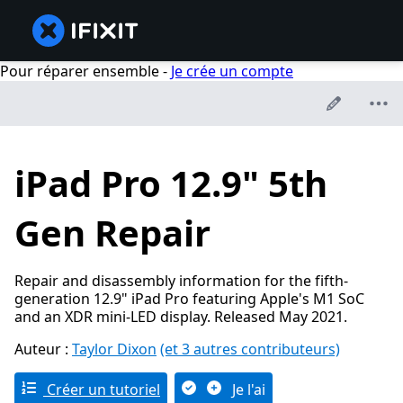
Pour réparer ensemble -
Je crée un compte
iPad Pro 12.9" 5th
Gen Repair
Repair and disassembly information for the fifth-
generation 12.9" iPad Pro featuring Apple's M1 SoC
and an XDR mini-LED display. Released May 2021.
Auteur :
Taylor Dixon
(et 3 autres contributeurs)
Créer un tutoriel
Je l'ai