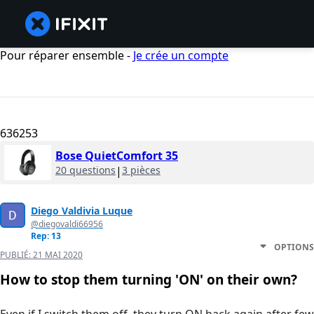
Pour réparer ensemble -
Je crée un compte
636253
Bose QuietComfort 35
20 questions
|
3 pièces
Diego Valdivia Luque
@diegovaldi66956
Rep: 13
OPTIONS
PUBLIÉ:
21 MAI 2020
How to stop them turning 'ON' on their own?