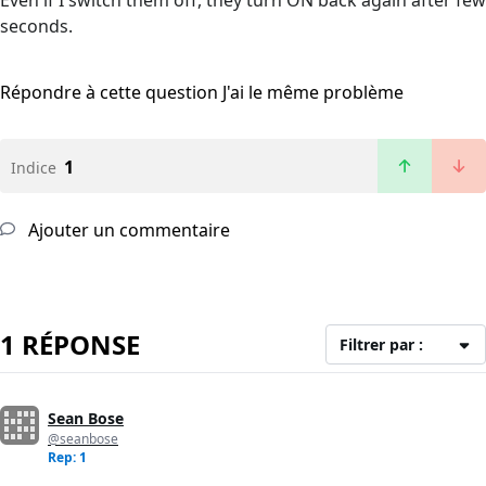
Even if I switch them off, they turn ON back again after few
seconds.
Répondre à cette question
J'ai le même problème
1
Indice
Ajouter un commentaire
1 RÉPONSE
Filtrer par :
Sean Bose
@seanbose
Rep: 1