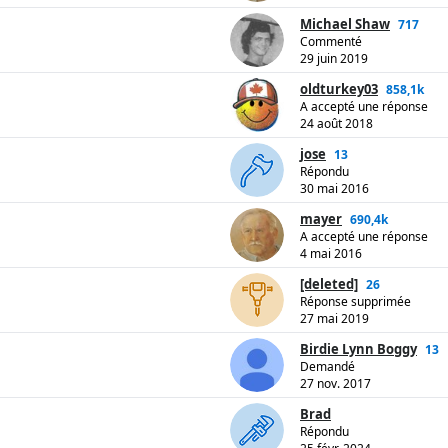
Michael Shaw
717
Commenté
29 juin 2019
oldturkey03
858,1k
A accepté une réponse
24 août 2018
jose
13
Répondu
30 mai 2016
mayer
690,4k
A accepté une réponse
4 mai 2016
[deleted]
26
Réponse supprimée
27 mai 2019
Birdie Lynn Boggy
13
Demandé
27 nov. 2017
Brad
Répondu