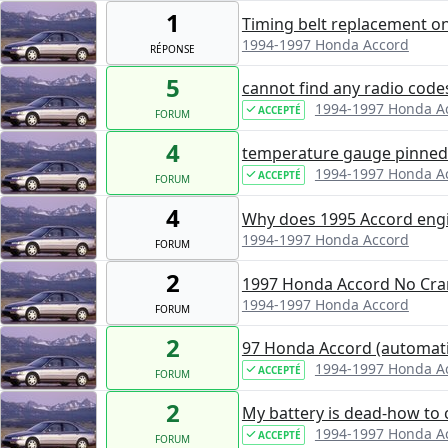
1
Timing belt replacement o
1994-1997 Honda Accord
RÉPONSE
5
cannot find any radio code
1994-1997 Honda A
ACCEPTÉ
FORUM
4
temperature gauge pinned
1994-1997 Honda A
ACCEPTÉ
FORUM
4
Why does 1995 Accord eng
1994-1997 Honda Accord
FORUM
2
1997 Honda Accord No Cra
1994-1997 Honda Accord
FORUM
2
97 Honda Accord (automatic
1994-1997 Honda A
ACCEPTÉ
FORUM
2
My battery is dead-how to 
1994-1997 Honda A
ACCEPTÉ
FORUM