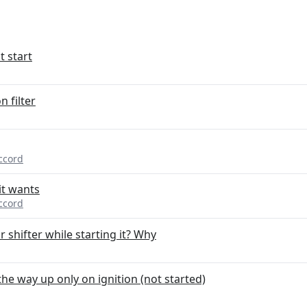
 start
 filter
ccord
t wants
ccord
 shifter while starting it? Why
he way up only on ignition (not started)