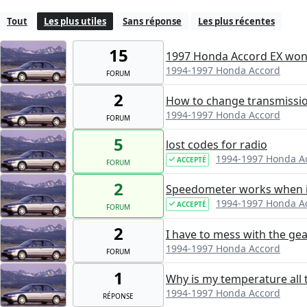
Tout
Les plus utiles
Sans réponse
Les plus récentes
15
1997 Honda Accord EX wont
1994-1997 Honda Accord
FORUM
2
How to change transmission
1994-1997 Honda Accord
FORUM
5
lost codes for radio
1994-1997 Honda A
ACCEPTÉ
FORUM
2
Speedometer works when i
1994-1997 Honda A
ACCEPTÉ
FORUM
2
I have to mess with the gear
1994-1997 Honda Accord
FORUM
1
Why is my temperature all t
1994-1997 Honda Accord
RÉPONSE