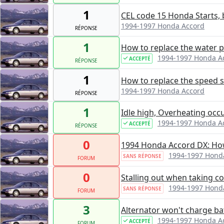
1
CEL code 15 Honda Starts, 
1994-1997 Honda Accord
RÉPONSE
1
How to replace the water
1994-1997 Honda A
ACCEPTÉ
RÉPONSE
1
How to replace the speed 
1994-1997 Honda Accord
RÉPONSE
1
Idle high, Overheating occu
1994-1997 Honda A
ACCEPTÉ
RÉPONSE
0
1994 Honda Accord DX: How
1994-1997 Hond
SANS RÉPONSE
FORUM
0
Stalling out when taking c
1994-1997 Hond
SANS RÉPONSE
FORUM
3
Alternator won't charge ba
1994-1997 Honda A
ACCEPTÉ
FORUM