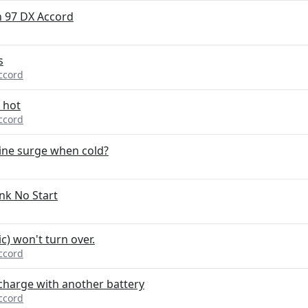
n 97 DX Accord
s
ccord
 hot
ccord
ine surge when cold?
nk No Start
) won't turn over.
ccord
charge with another battery
ccord