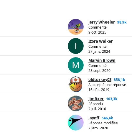
Jerry Wheeler
98,9k
Commenté
9 oct. 2025
Izora Walker
Commenté
27 janv. 2024
Marvin Brown
Commenté
28 sept. 2020
oldturkey03
858,1k
A accepté une réponse
16 déc. 2019
Jimfixer
103,3k
Répondu
2 juil. 2016
jayeff
546,4k
Réponse modifiée
2 janv. 2020