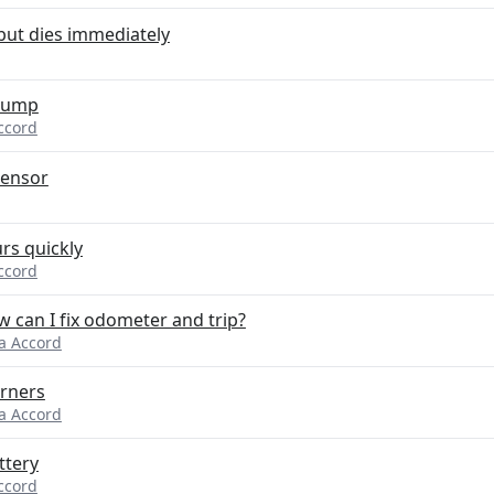
but dies immediately
 pump
ccord
sensor
rs quickly
ccord
 can I fix odometer and trip?
a Accord
orners
a Accord
ttery
ccord