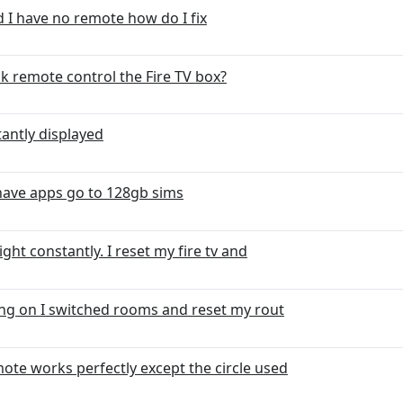
 I have no remote how do I fix
ck remote control the Fire TV box?
antly displayed
have apps go to 128gb sims
ight constantly. I reset my fire tv and
ng on I switched rooms and reset my rout
ote works perfectly except the circle used