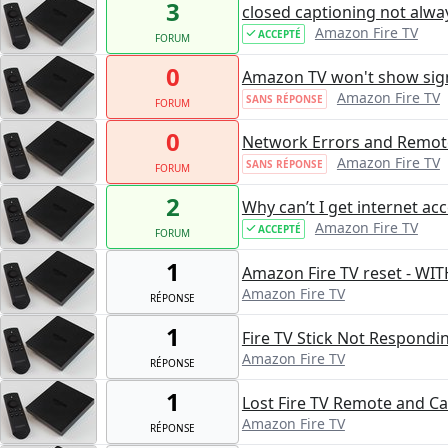
3
closed captioning not alw
Amazon Fire TV
ACCEPTÉ
FORUM
0
Amazon TV won't show signs
Amazon Fire TV
SANS RÉPONSE
FORUM
0
Network Errors and Remot
Amazon Fire TV
SANS RÉPONSE
FORUM
2
Why can’t I get internet ac
Amazon Fire TV
ACCEPTÉ
FORUM
1
Amazon Fire TV reset - WI
Amazon Fire TV
RÉPONSE
1
Fire TV Stick Not Respondi
Amazon Fire TV
RÉPONSE
1
Lost Fire TV Remote and Ca
Amazon Fire TV
RÉPONSE