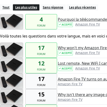
Tout
Les plus utiles
Sans réponse
Les plus récentes
4
Pourquoi la télécommande 
Amazon Fire TV
ACCEPTÉ
FORUM
Voilà toutes les questions dans votre langue, mais en voici 
17
Why won't my Amazon Fire
Amazon Fire TV
ACCEPTÉ
FORUM
12
Lost remote, New WiFi I ca
Amazon Fire TV
ACCEPTÉ
FORUM
17
Amazon Fire TV turns on au
Amazon Fire TV
FORUM
15
Why isn't there any image 
Amazon Fire TV
FORUM