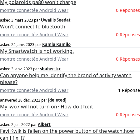
My polaroids pa80 won't charge
montre connectée Android Wear
0 Réponses
Uwaiiis Seedat
asked
3 mars 2023
par
Won't connect to bluetooth
montre connectée Android Wear
0 Réponses
Kamla Ramilo
asked
24 janv. 2023
par
My Smartwatch is not working.
montre connectée Android Wear
0 Réponses
shabee_kr
asked
3 janv. 2023
par
Can anyone help me identify the brand of activity watch
please?
montre connectée Android Wear
1 Réponse
[deleted]
answered
28 déc. 2022
par
My iwo7 will not turn on? How do I fix it
montre connectée Android Wear
0 Réponses
Albert
asked
2 juil. 2022
par
Fevi Kwik is fallen on the power button of the watch.how
can I fix it?