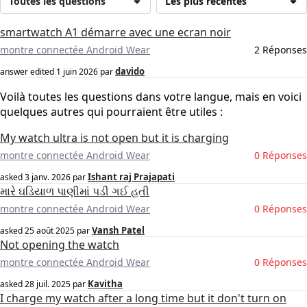
Toutes les questions
Les plus récentes
smartwatch A1 démarre avec une ecran noir
montre connectée Android Wear
2 Réponses
davido
answer edited
1 juin 2026
par
Voilà toutes les questions dans votre langue, mais en voici
quelques autres qui pourraient être utiles :
My watch ultra is not open but it is charging
montre connectée Android Wear
0 Réponses
Ishant raj Prajapati
asked
3 janv. 2026
par
મારે ઘડિયાળ પાણીમાં પડી ગઈ હતી
montre connectée Android Wear
0 Réponses
Vansh Patel
asked
25 août 2025
par
Not opening the watch
montre connectée Android Wear
0 Réponses
Kavitha
asked
28 juil. 2025
par
I charge my watch after a long time but it don't turn on