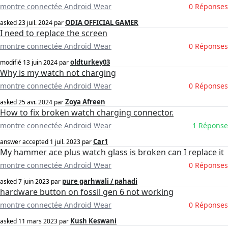
montre connectée Android Wear
0 Réponses
ODIA OFFICIAL GAMER
asked
23 juil. 2024
par
I need to replace the screen
montre connectée Android Wear
0 Réponses
oldturkey03
modifié
13 juin 2024
par
Why is my watch not charging
montre connectée Android Wear
0 Réponses
Zoya Afreen
asked
25 avr. 2024
par
How to fix broken watch charging connector.
montre connectée Android Wear
1 Réponse
Car1
answer accepted
1 juil. 2023
par
My hammer ace plus watch glass is broken can I replace it
montre connectée Android Wear
0 Réponses
pure garhwali / pahadi
asked
7 juin 2023
par
hardware button on fossil gen 6 not working
montre connectée Android Wear
0 Réponses
Kush Keswani
asked
11 mars 2023
par