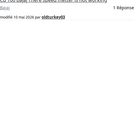
Cd 100 bajaj There speed metter is not working
Bajaj
1 Réponse
oldturkey03
modifié
10 mai 2026
par