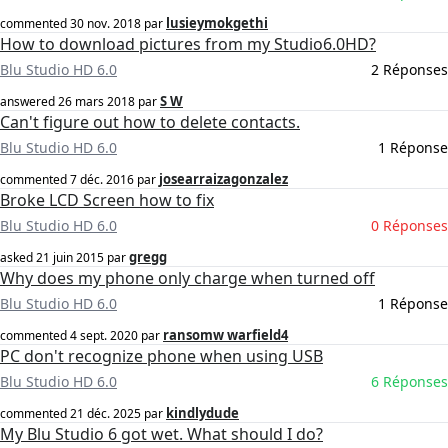
lusieymokgethi
commented
30 nov. 2018
par
How to download pictures from my Studio6.0HD?
Blu Studio HD 6.0
2 Réponses
S W
answered
26 mars 2018
par
Can't figure out how to delete contacts.
Blu Studio HD 6.0
1 Réponse
josearraizagonzalez
commented
7 déc. 2016
par
Broke LCD Screen how to fix
Blu Studio HD 6.0
0 Réponses
gregg
asked
21 juin 2015
par
Why does my phone only charge when turned off
Blu Studio HD 6.0
1 Réponse
ransomw warfield4
commented
4 sept. 2020
par
PC don't recognize phone when using USB
Blu Studio HD 6.0
6 Réponses
kindlydude
commented
21 déc. 2025
par
My Blu Studio 6 got wet. What should I do?