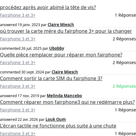
procédez après avoir abimé la tête de vis?
Fairphone 3 et 3+
1 Réponse
Claire Miesch
answered
19 janv. 2023
par
où trouver la carte mère du fairphone 3+ pour la changer
Fairphone 3 et 3+
2 Réponses
Ubobby
commented
26 juil. 2025
par
Quelle pièce remplacer pour réparer mon fairphone?
Fairphone 3 et 3+
2 Réponses
Claire Miesch
commented
30 sept. 2024
par
Comment sortir la carte SIM du fairphone 3?
Fairphone 3 et 3+
2 Réponses
Melinda Mancebo
answered
17 nov. 2019
par
Comment réparer mon fairphone3 qui ne redémarre plus?
Fairphone 3 et 3+
1 Réponse
Louk Oum
answered
22 avr. 2026
par
L'écran tactile ne fonctionne plus suite à une chute
Fairphone 3 et 3+
1 Réponse