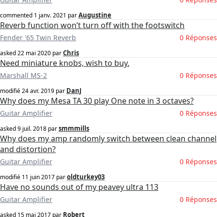
Augustine
commented
1 janv. 2021
par
Reverb function won’t turn off with the footswitch
Fender '65 Twin Reverb
0 Réponses
Chris
asked
22 mai 2020
par
Need miniature knobs, wish to buy.
Marshall MS-2
0 Réponses
DanJ
modifié
24 avr. 2019
par
Why does my Mesa TA 30 play One note in 3 octaves?
Guitar Amplifier
0 Réponses
smmmills
asked
9 juil. 2018
par
Why does my amp randomly switch between clean channel
and distortion?
Guitar Amplifier
0 Réponses
oldturkey03
modifié
11 juin 2017
par
Have no sounds out of my peavey ultra 113
Guitar Amplifier
0 Réponses
Robert
asked
15 mai 2017
par