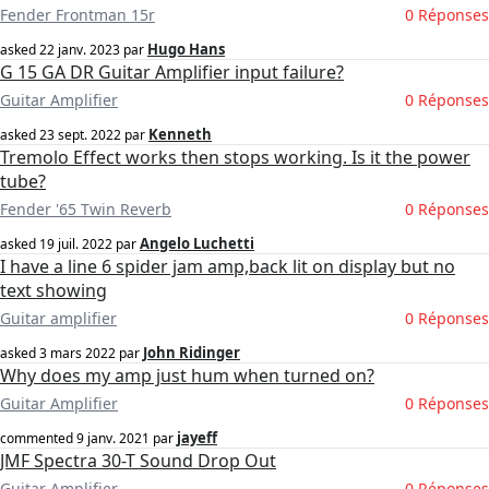
Fender Frontman 15r
0 Réponses
Hugo Hans
asked
22 janv. 2023
par
G 15 GA DR Guitar Amplifier input failure?
Guitar Amplifier
0 Réponses
Kenneth
asked
23 sept. 2022
par
Tremolo Effect works then stops working. Is it the power
tube?
Fender '65 Twin Reverb
0 Réponses
Angelo Luchetti
asked
19 juil. 2022
par
I have a line 6 spider jam amp,back lit on display but no
text showing
Guitar amplifier
0 Réponses
John Ridinger
asked
3 mars 2022
par
Why does my amp just hum when turned on?
Guitar Amplifier
0 Réponses
jayeff
commented
9 janv. 2021
par
JMF Spectra 30-T Sound Drop Out
Guitar Amplifier
0 Réponses