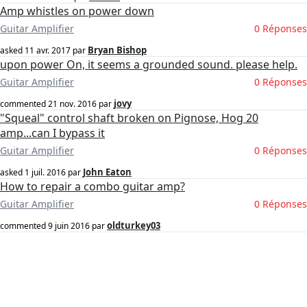
Amp whistles on power down
Guitar Amplifier
0 Réponses
Bryan Bishop
asked
11 avr. 2017
par
upon power On, it seems a grounded sound. please help.
Guitar Amplifier
0 Réponses
jovy
commented
21 nov. 2016
par
"Squeal" control shaft broken on Pignose, Hog 20
amp...can I bypass it
Guitar Amplifier
0 Réponses
John Eaton
asked
1 juil. 2016
par
How to repair a combo guitar amp?
Guitar Amplifier
0 Réponses
oldturkey03
commented
9 juin 2016
par