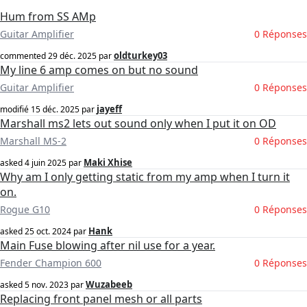
Hum from SS AMp
Guitar Amplifier
0 Réponses
oldturkey03
commented
29 déc. 2025
par
My line 6 amp comes on but no sound
Guitar Amplifier
0 Réponses
jayeff
modifié
15 déc. 2025
par
Marshall ms2 lets out sound only when I put it on OD
Marshall MS-2
0 Réponses
Maki Xhise
asked
4 juin 2025
par
Why am I only getting static from my amp when I turn it
on.
Rogue G10
0 Réponses
Hank
asked
25 oct. 2024
par
Main Fuse blowing after nil use for a year.
Fender Champion 600
0 Réponses
Wuzabeeb
asked
5 nov. 2023
par
Replacing front panel mesh or all parts