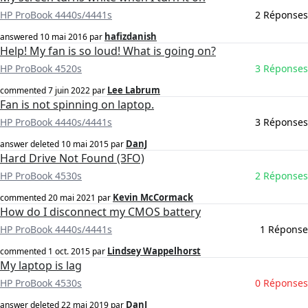
HP ProBook 4440s/4441s
2 Réponses
hafizdanish
answered
10 mai 2016
par
Help! My fan is so loud! What is going on?
HP ProBook 4520s
3 Réponses
Lee Labrum
commented
7 juin 2022
par
Fan is not spinning on laptop.
HP ProBook 4440s/4441s
3 Réponses
DanJ
answer deleted
10 mai 2015
par
Hard Drive Not Found (3FO)
HP ProBook 4530s
2 Réponses
Kevin McCormack
commented
20 mai 2021
par
How do I disconnect my CMOS battery
HP ProBook 4440s/4441s
1 Réponse
Lindsey Wappelhorst
commented
1 oct. 2015
par
My laptop is lag
HP ProBook 4530s
0 Réponses
DanJ
answer deleted
22 mai 2019
par