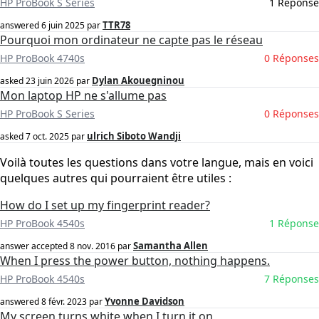
HP ProBook S Series
1 Réponse
TTR78
answered
6 juin 2025
par
Pourquoi mon ordinateur ne capte pas le réseau
HP ProBook 4740s
0 Réponses
Dylan Akouegninou
asked
23 juin 2026
par
Mon laptop HP ne s'allume pas
HP ProBook S Series
0 Réponses
ulrich Siboto Wandji
asked
7 oct. 2025
par
Voilà toutes les questions dans votre langue, mais en voici
quelques autres qui pourraient être utiles :
How do I set up my fingerprint reader?
HP ProBook 4540s
1 Réponse
Samantha Allen
answer accepted
8 nov. 2016
par
When I press the power button, nothing happens.
HP ProBook 4540s
7 Réponses
Yvonne Davidson
answered
8 févr. 2023
par
My screen turns white when I turn it on