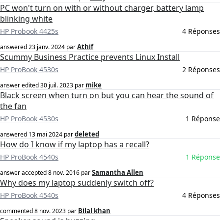
PC won't turn on with or without charger, battery lamp
blinking white
HP Probook 4425s
4 Réponses
Athif
answered
23 janv. 2024
par
Scummy Business Practice prevents Linux Install
HP ProBook 4530s
2 Réponses
mike
answer edited
30 juil. 2023
par
Black screen when turn on but you can hear the sound of
the fan
HP ProBook 4530s
1 Réponse
deleted
answered
13 mai 2024
par
How do I know if my laptop has a recall?
HP ProBook 4540s
1 Réponse
Samantha Allen
answer accepted
8 nov. 2016
par
Why does my laptop suddenly switch off?
HP ProBook 4540s
4 Réponses
Bilal khan
commented
8 nov. 2023
par