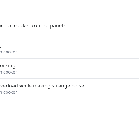
uction cooker control panel?
s
n cooker
working
n cooker
overload while making strange noise
n cooker