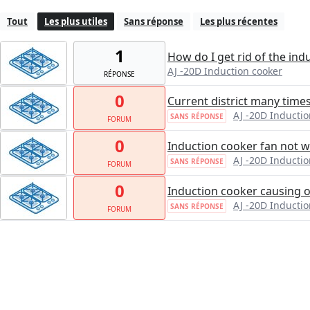
Tout
Les plus utiles
Sans réponse
Les plus récentes
1
How do I get rid of the ind
AJ -20D Induction cooker
RÉPONSE
0
Current district many time
AJ -20D Inductio
SANS RÉPONSE
FORUM
0
Induction cooker fan not 
AJ -20D Inductio
SANS RÉPONSE
FORUM
0
Induction cooker causing 
AJ -20D Inductio
SANS RÉPONSE
FORUM