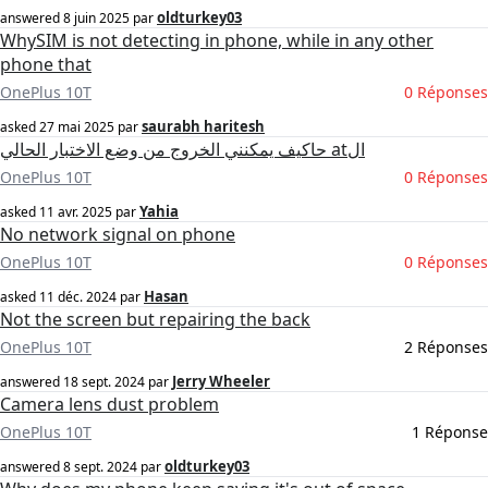
oldturkey03
answered
8 juin 2025
par
WhySIM is not detecting in phone, while in any other
phone that
OnePlus 10T
0 Réponses
saurabh haritesh
asked
27 mai 2025
par
حاكيف يمكنني الخروج من وضع الاختبار الحالي atال
OnePlus 10T
0 Réponses
Yahia
asked
11 avr. 2025
par
No network signal on phone
OnePlus 10T
0 Réponses
Hasan
asked
11 déc. 2024
par
Not the screen but repairing the back
OnePlus 10T
2 Réponses
Jerry Wheeler
answered
18 sept. 2024
par
Camera lens dust problem
OnePlus 10T
1 Réponse
oldturkey03
answered
8 sept. 2024
par