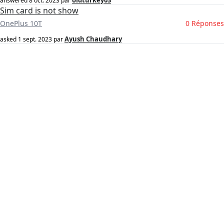
oldturkey03
answered
8 oct. 2023
par
Sim card is not show
OnePlus 10T
0 Réponses
Ayush Chaudhary
asked
1 sept. 2023
par