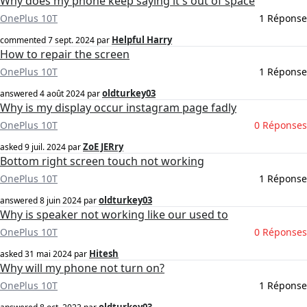
Why does my phone keep saying it's out of space
OnePlus 10T
1 Réponse
Helpful Harry
commented
7 sept. 2024
par
How to repair the screen
OnePlus 10T
1 Réponse
oldturkey03
answered
4 août 2024
par
Why is my display occur instagram page fadly
OnePlus 10T
0 Réponses
ZoE JERry
asked
9 juil. 2024
par
Bottom right screen touch not working
OnePlus 10T
1 Réponse
oldturkey03
answered
8 juin 2024
par
Why is speaker not working like our used to
OnePlus 10T
0 Réponses
Hitesh
asked
31 mai 2024
par
Why will my phone not turn on?
OnePlus 10T
1 Réponse