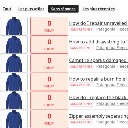
Tout
Les plus utiles
Sans réponse
Les plus récentes
0
How do I repair unravelled
Patagonia Fleece
SANS RÉPONSE
FORUM
0
How to add drawstring to 
Patagonia Fleece
SANS RÉPONSE
FORUM
0
Campfire sparks damaged m
Patagonia Fleece
SANS RÉPONSE
FORUM
0
How to repair a burn hole 
Patagonia Fleece
SANS RÉPONSE
FORUM
0
How do I replace the black 
Patagonia Fleece
SANS RÉPONSE
FORUM
0
Zipper assembly separating
Patagonia Fleece
SANS RÉPONSE
FORUM