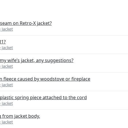
 seam on Retro-X jacket?
 Jacket
R1?
 Jacket
y wife’s jacket, any suggestions?
 Jacket
in fleece caused by woodstove or fireplace
 Jacket
plastic spring piece attached to the cord
 Jacket
 from jacket body.
 Jacket