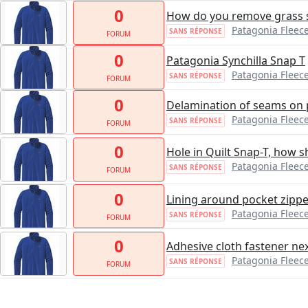
0
How do you remove grass s
Patagonia Fleece
SANS RÉPONSE
FORUM
0
Patagonia Synchilla Snap T
Patagonia Fleece
SANS RÉPONSE
FORUM
0
Delamination of seams on p
Patagonia Fleece
SANS RÉPONSE
FORUM
0
Hole in Quilt Snap-T, how sh
Patagonia Fleece
SANS RÉPONSE
FORUM
0
Lining around pocket zipper 
Patagonia Fleece
SANS RÉPONSE
FORUM
0
Adhesive cloth fastener nex
Patagonia Fleece
SANS RÉPONSE
FORUM