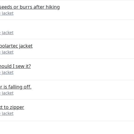
eeds or burrs after hiking
 Jacket
 Jacket
olartec jacket
 Jacket
ould I sew it?
 Jacket
is falling off.
 Jacket
t to zipper
 Jacket