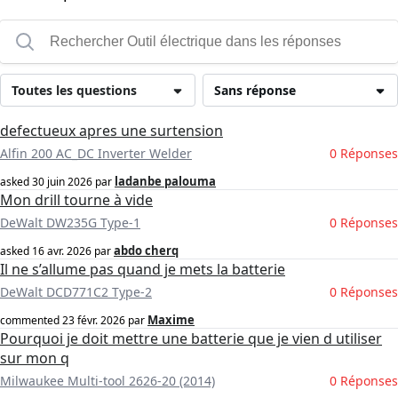
Toutes les questions
Sans réponse
defectueux apres une surtension
Alfin 200 AC_DC Inverter Welder
0 Réponses
ladanbe palouma
asked
30 juin 2026
par
Mon drill tourne à vide
DeWalt DW235G Type-1
0 Réponses
abdo cherq
asked
16 avr. 2026
par
Il ne s’allume pas quand je mets la batterie
DeWalt DCD771C2 Type-2
0 Réponses
Maxime
commented
23 févr. 2026
par
Pourquoi je doit mettre une batterie que je vien d utiliser
sur mon q
Milwaukee Multi-tool 2626-20 (2014)
0 Réponses