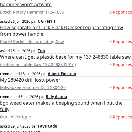
hammer won't activate
Bosch Rotary Hammer 11241EVS
0 Réponses
C G Ferris
asked
26 juil. 2026
par
How separate a struck Black+Decker reciprocating saw
from power handle
Black+Decker Reciprocating Saw
0 Réponses
Tim
asked
25 juil. 2026
par
Where can I get a plastic base for my 137.248830 table saw
Craftsman Table Saw 137.24888 (2016)
0 Réponses
Albert Einstein
commented
18 juil. 2026
par
My 280420 drill lostt power
Milwaukee Hammer Drill 2804-20
0 Réponses
Billy Acuna
commented
5 juil. 2026
par
Ego weed eater makes a beeping sound when l put the
fully
Outil électrique
0 Réponses
Faye Cade
asked
29 juin 2026
par