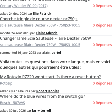
Century Welder FC-90 (2017)
0 Réponses
Elie Patrick
asked
24 déc. 2024
par
Cherche tringle de course dexter nc750js
scie sauteuse filaire Dexter 750W - 750JS3-100.5
0 Réponses
Claire Miesch
modifié
24 août 2023
par
Changer lame Scie Sauteuse Filaire Dexter 750W
scie sauteuse filaire Dexter 750W - 750JS3-100.5
0 Réponses
alain.bariel
commented
16 janv. 2023
par
Voilà toutes les questions dans votre langue, mais en voici
quelques autres qui pourraient être utiles :
My Rotozip RZ220 wont start. Is there a reset button?
Rotozip
0 Réponses
Robert Kohler
asked
il y a 14 heures
par
Where do the blue wires from the switch go?
Bosch 1587AVS
0 Réponses
larry terrell
asked
30 juil. 2026
par