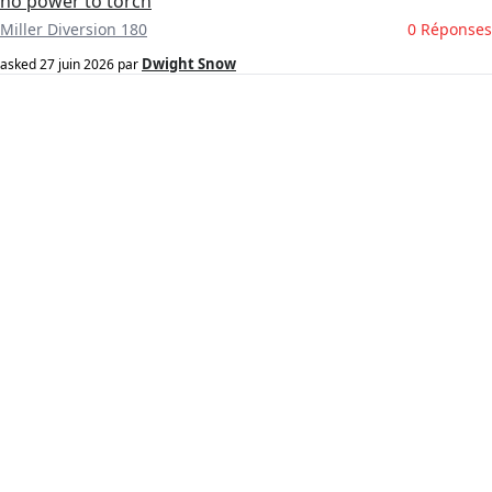
no power to torch
Miller Diversion 180
0 Réponses
Dwight Snow
asked
27 juin 2026
par