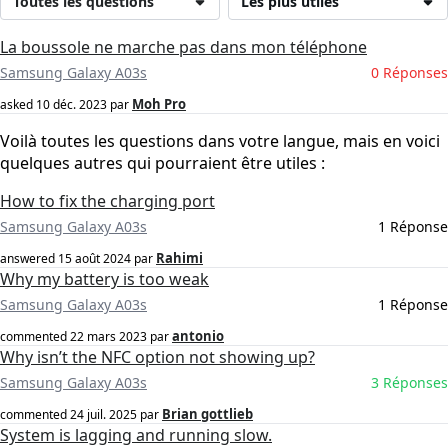
Toutes les questions
Les plus utiles
La boussole ne marche pas dans mon téléphone
Samsung Galaxy A03s
0 Réponses
Moh Pro
asked
10 déc. 2023
par
Voilà toutes les questions dans votre langue, mais en voici
quelques autres qui pourraient être utiles :
How to fix the charging port
Samsung Galaxy A03s
1 Réponse
Rahimi
answered
15 août 2024
par
Why my battery is too weak
Samsung Galaxy A03s
1 Réponse
antonio
commented
22 mars 2023
par
Why isn’t the NFC option not showing up?
Samsung Galaxy A03s
3 Réponses
Brian gottlieb
commented
24 juil. 2025
par
System is lagging and running slow.