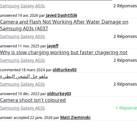
Samsung Galaxy A03s
2 Réponses
Javed Dashti536
answered
19 avr. 2026
par
Camera and Flash Not Working After Water Damage on
Samsung A03s (A037
Samsung Galaxy A03s
2 Réponses
jayeff
answered
11 nov. 2025
par
Why is slow charging working but faster chagering not
Samsung Galaxy A03s
2 Réponses
oldturkey03
commented
18 mars 2024
par
ماهو حل الشحن البطيء
Samsung Galaxy A03s
2 Réponses
oldturkey03
answered
10 déc. 2023
par
Camera shoot isn't coloured
Samsung Galaxy A03s
1 Réponse
Matt Zieminski
answer accepted
22 janv. 2026
par