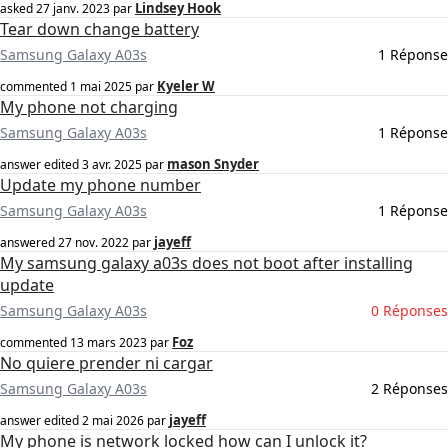
Lindsey Hook
asked
27 janv. 2023
par
Tear down change battery
Samsung Galaxy A03s
1 Réponse
Kyeler W
commented
1 mai 2025
par
My phone not charging
Samsung Galaxy A03s
1 Réponse
mason Snyder
answer edited
3 avr. 2025
par
Update my phone number
Samsung Galaxy A03s
1 Réponse
jayeff
answered
27 nov. 2022
par
My samsung galaxy a03s does not boot after installing
update
Samsung Galaxy A03s
0 Réponses
Foz
commented
13 mars 2023
par
No quiere prender ni cargar
Samsung Galaxy A03s
2 Réponses
jayeff
answer edited
2 mai 2026
par
My phone is network locked how can I unlock it?