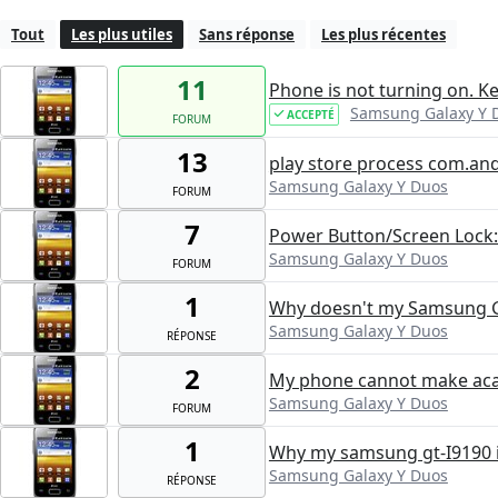
Tout
Les plus utiles
Sans réponse
Les plus récentes
11
Phone is not turning on. 
Samsung Galaxy Y 
ACCEPTÉ
FORUM
13
play store process com.an
Samsung Galaxy Y Duos
FORUM
7
Power Button/Screen Lock: 
Samsung Galaxy Y Duos
FORUM
1
Why doesn't my Samsung G
Samsung Galaxy Y Duos
RÉPONSE
2
My phone cannot make aca
Samsung Galaxy Y Duos
FORUM
1
Why my samsung gt-I9190 i
Samsung Galaxy Y Duos
RÉPONSE