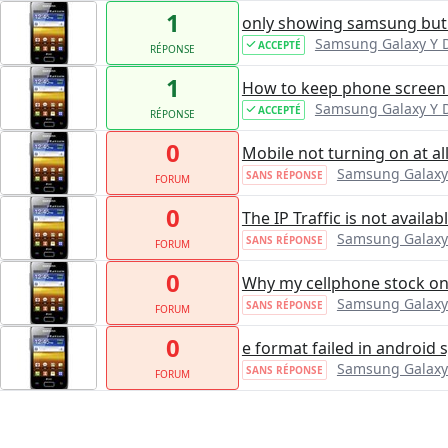
1
only showing samsung but
Samsung Galaxy Y 
ACCEPTÉ
RÉPONSE
1
How to keep phone screen 
Samsung Galaxy Y 
ACCEPTÉ
RÉPONSE
0
Mobile not turning on at al
Samsung Galaxy
SANS RÉPONSE
FORUM
0
The IP Traffic is not availab
Samsung Galaxy
SANS RÉPONSE
FORUM
0
Why my cellphone stock on
Samsung Galaxy
SANS RÉPONSE
FORUM
0
e format failed in android
Samsung Galaxy
SANS RÉPONSE
FORUM