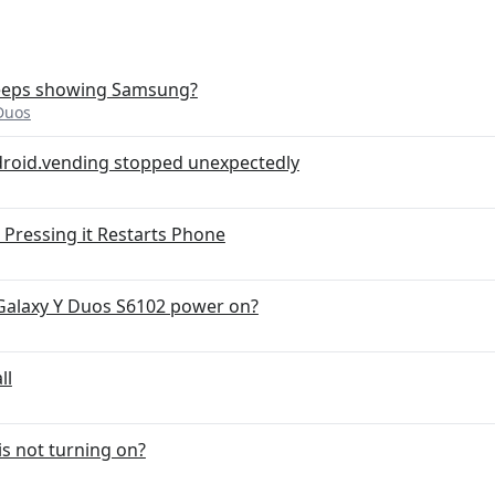
Keeps showing Samsung?
Duos
droid.vending stopped unexpectedly
Pressing it Restarts Phone
alaxy Y Duos S6102 power on?
ll
s not turning on?