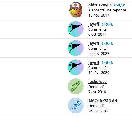
oldturkey03
858,1k
A accepté une réponse
18 nov. 2017
jayeff
546,4k
Commenté
6 oct. 2017
jayeff
546,4k
Commenté
29 nov. 2022
jayeff
546,4k
Commenté
15 févr. 2020
leslierose
Demandé
7 avr. 2018
AMOLAKSINGH
Demandé
26 mai 2017