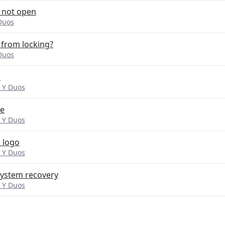
 not open
Duos
from locking?
Duos
l
 Y Duos
le
 Y Duos
 logo
 Y Duos
 system recovery
 Y Duos