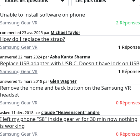
Toutes les questions
Les plus utiles
Unable to install software on phone
Samsung Gear VR
2 Réponses
Michael Taylor
commented
23 avr. 2025
par
How do I replace the strap?
Samsung Gear VR
1 Réponse
Asha Kanta Sharma
answered
22 mars 2024
par
Replace USB adapter with USB-C. Doesn't have lock on USB
Samsung Gear VR
1 Réponse
Glen Wagner
answered
15 mars 2018
par
Remove the home and back button on the Samsung VR
headset
Samsung Gear VR
0 Réponses
claude “Heavenscent” andre
asked
11 déc. 2018
par
I left my phone "S8" inside gear vr for 30 min now nothing
is working
Samsung Gear VR
0 Réponses