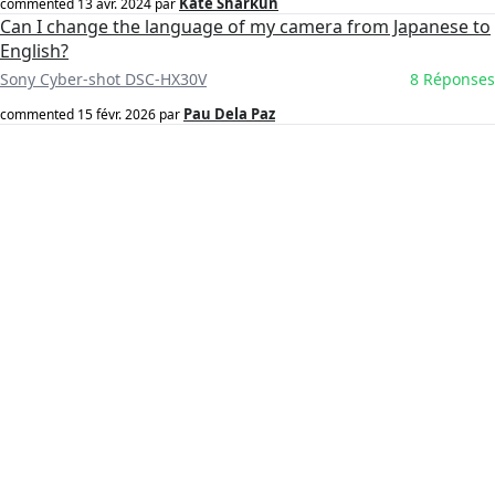
Kate Sharkun
commented
13 avr. 2024
par
Can I change the language of my camera from Japanese to
English?
Sony Cyber-shot DSC-HX30V
8 Réponses
Pau Dela Paz
commented
15 févr. 2026
par