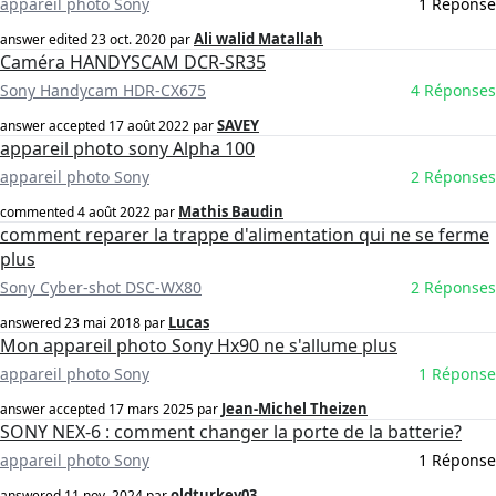
appareil photo Sony
1 Réponse
Ali walid Matallah
answer edited
23 oct. 2020
par
Caméra HANDYSCAM DCR-SR35
Sony Handycam HDR-CX675
4 Réponses
SAVEY
answer accepted
17 août 2022
par
appareil photo sony Alpha 100
appareil photo Sony
2 Réponses
Mathis Baudin
commented
4 août 2022
par
comment reparer la trappe d'alimentation qui ne se ferme
plus
Sony Cyber-shot DSC-WX80
2 Réponses
Lucas
answered
23 mai 2018
par
Mon appareil photo Sony Hx90 ne s'allume plus
appareil photo Sony
1 Réponse
Jean-Michel Theizen
answer accepted
17 mars 2025
par
SONY NEX-6 : comment changer la porte de la batterie?
appareil photo Sony
1 Réponse
oldturkey03
answered
11 nov. 2024
par