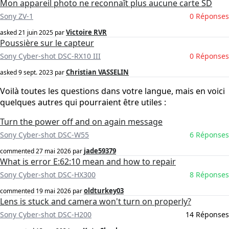
Mon appareil photo ne reconnaît plus aucune carte SD
Sony ZV-1
0 Réponses
Victoire RVR
asked
21 juin 2025
par
Poussière sur le capteur
Sony Cyber-shot DSC-RX10 III
0 Réponses
Christian VASSELIN
asked
9 sept. 2023
par
Voilà toutes les questions dans votre langue, mais en voici
quelques autres qui pourraient être utiles :
Turn the power off and on again message
Sony Cyber-shot DSC-W55
6 Réponses
jade59379
commented
27 mai 2026
par
What is error E:62:10 mean and how to repair
Sony Cyber-shot DSC-HX300
8 Réponses
oldturkey03
commented
19 mai 2026
par
Lens is stuck and camera won't turn on properly?
Sony Cyber-shot DSC-H200
14 Réponses