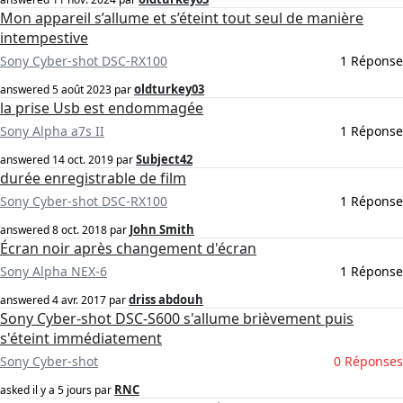
Mon appareil s’allume et s’éteint tout seul de manière
intempestive
Sony Cyber-shot DSC-RX100
1 Réponse
oldturkey03
answered
5 août 2023
par
la prise Usb est endommagée
Sony Alpha a7s II
1 Réponse
Subject42
answered
14 oct. 2019
par
durée enregistrable de film
Sony Cyber-shot DSC-RX100
1 Réponse
John Smith
answered
8 oct. 2018
par
Écran noir après changement d'écran
Sony Alpha NEX-6
1 Réponse
driss abdouh
answered
4 avr. 2017
par
Sony Cyber-shot DSC-S600 s'allume brièvement puis
s'éteint immédiatement
Sony Cyber-shot
0 Réponses
RNC
asked
il y a 5 jours
par