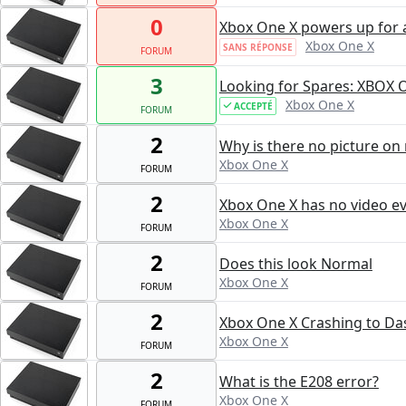
0
Xbox One X powers up for a
Xbox One X
SANS RÉPONSE
FORUM
3
Looking for Spares: XBOX 
Xbox One X
ACCEPTÉ
FORUM
2
Why is there no picture on
Xbox One X
FORUM
2
Xbox One X has no video ev
Xbox One X
FORUM
2
Does this look Normal
Xbox One X
FORUM
2
Xbox One X Crashing to D
Xbox One X
FORUM
2
What is the E208 error?
Xbox One X
FORUM