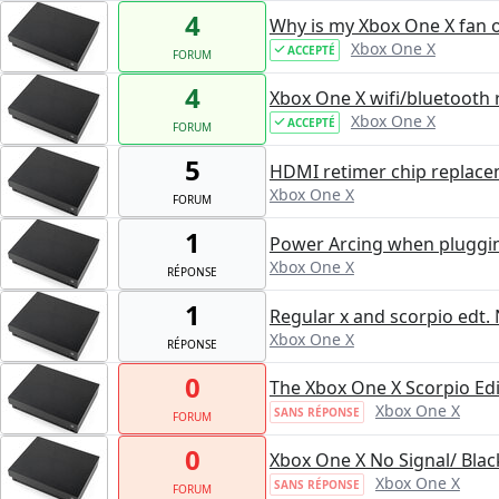
4
Why is my Xbox One X fan 
Xbox One X
ACCEPTÉ
FORUM
4
Xbox One X wifi/bluetooth
Xbox One X
ACCEPTÉ
FORUM
5
HDMI retimer chip replac
Xbox One X
FORUM
1
Power Arcing when pluggin
Xbox One X
RÉPONSE
1
Regular x and scorpio edt. 
Xbox One X
RÉPONSE
0
The Xbox One X Scorpio Edi
Xbox One X
SANS RÉPONSE
FORUM
0
Xbox One X No Signal/ Blac
Xbox One X
SANS RÉPONSE
FORUM