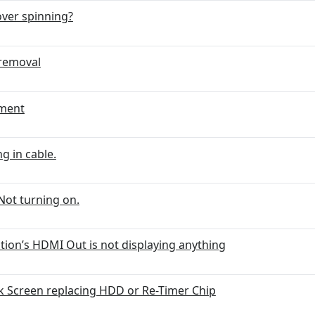
over spinning?
 removal
ement
g in cable.
Not turning on.
tion’s HDMI Out is not displaying anything
k Screen replacing HDD or Re-Timer Chip