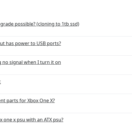
grade possible? (cloning to 1tb ssd)
but has power to USB ports?
 no signal when I turn it on
t
nt parts for Xbox One X?
box one x psu with an ATX psu?