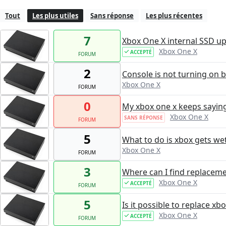
Tout
Les plus utiles
Sans réponse
Les plus récentes
7
Xbox One X internal SSD up
Xbox One X
ACCEPTÉ
FORUM
2
Console is not turning on 
Xbox One X
FORUM
0
My xbox one x keeps saying
Xbox One X
SANS RÉPONSE
FORUM
5
What to do is xbox gets we
Xbox One X
FORUM
3
Where can I find replaceme
Xbox One X
ACCEPTÉ
FORUM
5
Is it possible to replace x
Xbox One X
ACCEPTÉ
FORUM