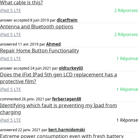
What cable is this?
iPad 5 LTE
2 Réponses
dlcatftwin
answer accepted
8 juin 2019
par
Antenna and Bluetooth options
iPad 5 LTE
2 Réponses
Ahmed
answered
11 avr. 2019
par
Repair Home Button Functionality
iPad 5 LTE
1 Réponse
oldturkey03
answer accepted
24 juin 2021
par
Does the iFixt IPad 5th gen LCD replacement has a
protective film?
iPad 5 LTE
1 Réponse
ferbarragan88
commented
26 janv. 2021
par
Identifying which fault is preventing my Ipad from
charging
iPad 5 LTE
1 Réponse
bert.harmidomski
answered
22 janv. 2021
par
Extreme power consumption even with fresh battery