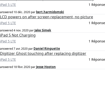
iPad 5 LTE
1 Réponse
bert.harmidomski
answered
10 déc. 2020
par
LCD powers on after screen replacement, no picture
iPad 5 LTE
1 Réponse
Jake Simek
answered
4 nov. 2020
par
iPad 5 Not Charging
iPad 5 LTE
1 Réponse
Daniel Ringuette
answered
7 avr. 2020
par
Digitizer Ghost touching after replacing digitizer
iPad 5 LTE
1 Réponse
Jesse Hooton
answered
18 févr. 2020
par