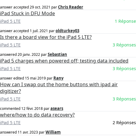
Chris Reader
answer accepted
29 oct. 2021
par
iPad Stuck in DFU Mode
iPad 5 LTE
1 Réponse
oldturkey03
answer accepted
1 juil. 2021
par
Is there a board view for the iPad 5 LTE?
iPad 5 LTE
3 Réponses
Sebastian
answered
20 janv. 2022
par
iPad 5 charges when powered off; testing data included
iPad 5 LTE
3 Réponses
Rany
answer edited
15 mai 2019
par
How can I swap out the home buttons with ipad air
digitizer?
iPad 5 LTE
3 Réponses
asears
commented
12 févr. 2018
par
where/how to do data recovery?
iPad 5 LTE
2 Réponses
William
answered
11 avr. 2023
par