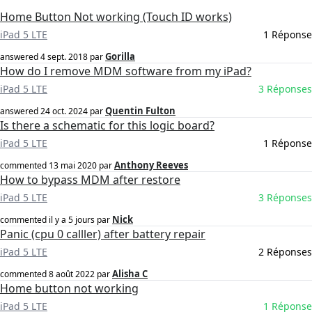
Home Button Not working (Touch ID works)
iPad 5 LTE
1 Réponse
Gorilla
answered
4 sept. 2018
par
How do I remove MDM software from my iPad?
iPad 5 LTE
3 Réponses
Quentin Fulton
answered
24 oct. 2024
par
Is there a schematic for this logic board?
iPad 5 LTE
1 Réponse
Anthony Reeves
commented
13 mai 2020
par
How to bypass MDM after restore
iPad 5 LTE
3 Réponses
Nick
commented
il y a 5 jours
par
Panic (cpu 0 calller) after battery repair
iPad 5 LTE
2 Réponses
Alisha C
commented
8 août 2022
par
Home button not working
iPad 5 LTE
1 Réponse