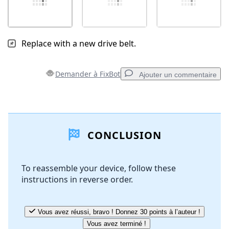
Replace with a new drive belt.
Demander à FixBot
Ajouter un commentaire
Ajouter un commentaire
CONCLUSION
Ajouter un commentaire
To reassemble your device, follow these
instructions in reverse order.
Annuler
Publier un commentaire
Vous avez réussi, bravo ! Donnez 30 points à l’auteur !
Vous avez terminé !