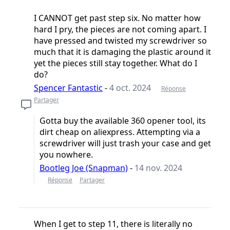
I CANNOT get past step six. No matter how
hard I pry, the pieces are not coming apart. I
have pressed and twisted my screwdriver so
much that it is damaging the plastic around it
yet the pieces still stay together. What do I
do?
Spencer Fantastic
-
4 oct. 2024
Réponse
Partager
Gotta buy the available 360 opener tool, its
dirt cheap on aliexpress. Attempting via a
screwdriver will just trash your case and get
you nowhere.
Bootleg Joe (Snapman)
-
14 nov. 2024
Réponse
Partager
When I get to step 11, there is literally no