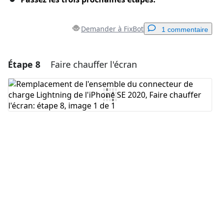
Demander à FixBot
1 commentaire
Étape 8
Faire chauffer l'écran
Ajouter un commentaire
Ajouter un commentaire
Annuler
Publier un commentaire