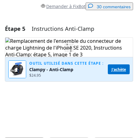
Demander à FixBot
30 commentaires
Étape 5
Instructions Anti-Clamp
Ajouter un commentaire
Ajouter un commentaire
OUTIL UTILISÉ DANS CETTE ÉTAPE :
Clampy - Anti-Clamp
J'achète
Annuler
Publier un commentaire
$24.95