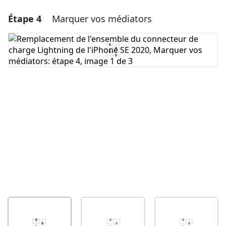
Étape 4
Marquer vos médiators
Ajouter un commentaire
Ajouter un commentaire
Annuler
Publier un commentaire