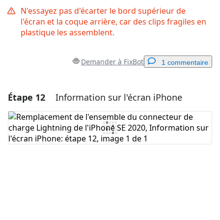
N'essayez pas d'écarter le bord supérieur de
l'écran et la coque arrière, car des clips fragiles en
plastique les assemblent.
Demander à FixBot
1 commentaire
Étape 12
Information sur l'écran iPhone
Ajouter un commentaire
Ajouter un commentaire
Annuler
Publier un commentaire