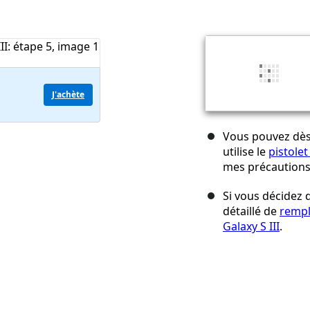
J'achète
Vous pouvez dès 
utilise le
pistolet
mes précautions 
Si vous décidez d
détaillé de
rempl
Galaxy S III
.