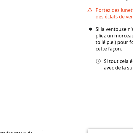
Portez des lunet
des éclats de ve
Si la ventouse n
pliez un morceau
toilé p.e.) pour
cette façon.
Si tout cela 
avec de la s