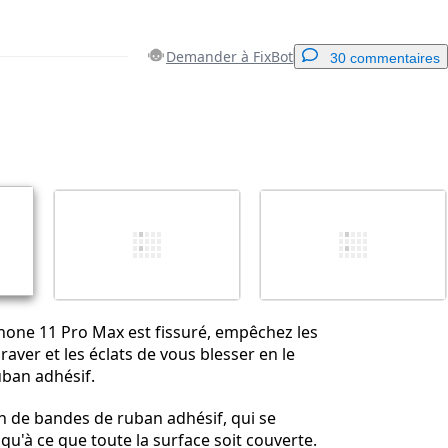
Demander à FixBot
30 commentaires
Ajouter un commentaire
Annuler
Publier un commentaire
Phone 11 Pro Max est fissuré, empêchez les
raver et les éclats de vous blesser en le
uban adhésif.
n de bandes de ruban adhésif, qui se
qu'à ce que toute la surface soit couverte.