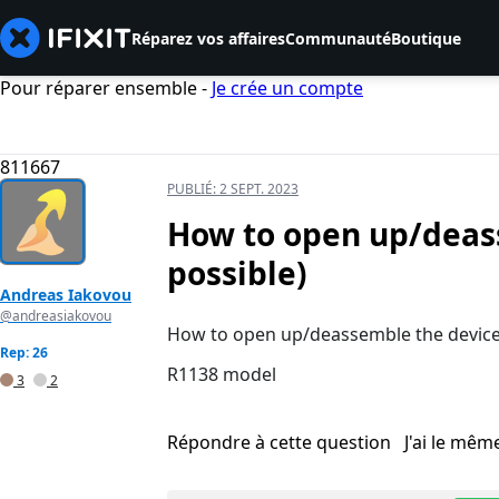
Réparez vos affaires
Communauté
Boutique
Pour réparer ensemble -
Je crée un compte
811667
PUBLIÉ:
2 SEPT. 2023
How to open up/deass
possible)
Andreas Iakovou
@andreasiakovou
How to open up/deassemble the device? 
Rep: 26
R1138 model
3
2
Répondre à cette question
J'ai le mê