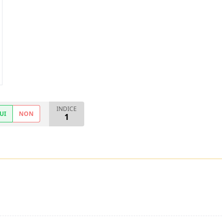
INDICE
UI
NON
1