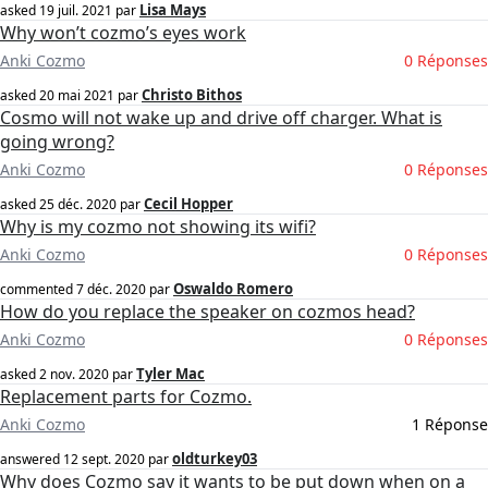
Lisa Mays
asked
19 juil. 2021
par
Why won’t cozmo’s eyes work
Anki Cozmo
0 Réponses
Christo Bithos
asked
20 mai 2021
par
Cosmo will not wake up and drive off charger. What is
going wrong?
Anki Cozmo
0 Réponses
Cecil Hopper
asked
25 déc. 2020
par
Why is my cozmo not showing its wifi?
Anki Cozmo
0 Réponses
Oswaldo Romero
commented
7 déc. 2020
par
How do you replace the speaker on cozmos head?
Anki Cozmo
0 Réponses
Tyler Mac
asked
2 nov. 2020
par
Replacement parts for Cozmo.
Anki Cozmo
1 Réponse
oldturkey03
answered
12 sept. 2020
par
Why does Cozmo say it wants to be put down when on a