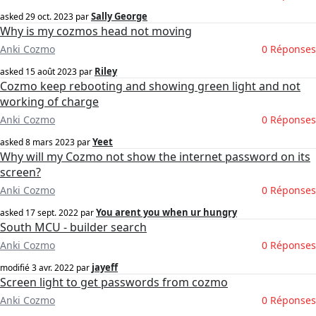
Sally George
asked
29 oct. 2023
par
Why is my cozmos head not moving
Anki Cozmo
0 Réponses
Riley
asked
15 août 2023
par
Cozmo keep rebooting and showing green light and not
working of charge
Anki Cozmo
0 Réponses
Yeet
asked
8 mars 2023
par
Why will my Cozmo not show the internet password on its
screen?
Anki Cozmo
0 Réponses
You arent you when ur hungry
asked
17 sept. 2022
par
South MCU - builder search
Anki Cozmo
0 Réponses
jayeff
modifié
3 avr. 2022
par
Screen light to get passwords from cozmo
Anki Cozmo
0 Réponses