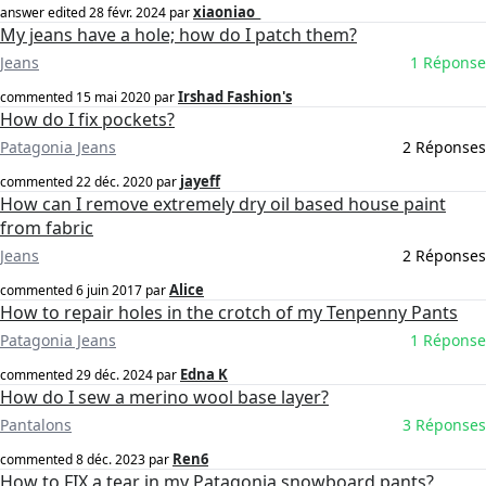
xiaoniao_
answer edited
28 févr. 2024
par
My jeans have a hole; how do I patch them?
Jeans
1 Réponse
Irshad Fashion's
commented
15 mai 2020
par
How do I fix pockets?
Patagonia Jeans
2 Réponses
jayeff
commented
22 déc. 2020
par
How can I remove extremely dry oil based house paint
from fabric
Jeans
2 Réponses
Alice
commented
6 juin 2017
par
How to repair holes in the crotch of my Tenpenny Pants
Patagonia Jeans
1 Réponse
Edna K
commented
29 déc. 2024
par
How do I sew a merino wool base layer?
Pantalons
3 Réponses
Ren6
commented
8 déc. 2023
par
How to FIX a tear in my Patagonia snowboard pants?