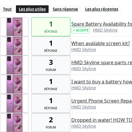
Tout
Les plus utiles
Sans réponse
Les plus récentes
1
Spare Battery Availability 
HMD Skyline
ACCEPTÉ
RÉPONSE
1
When available screen kit?
HMD Skyline
RÉPONSE
3
HMD Skyline spare parts r
HMD Skyline
FORUM
1
I want to buy a battery how 
HMD Skyline
RÉPONSE
1
Urgent Phone Screen Repa
HMD Skyline
RÉPONSE
2
Dropped in water! HOW TO
HMD Skyline
FORUM