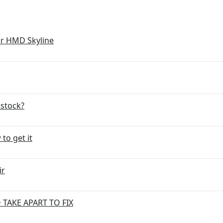
for HMD Skyline
estock?
to get it
ir
 TAKE APART TO FIX