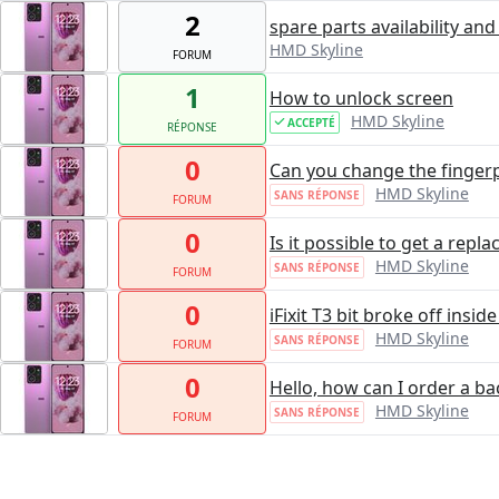
2
spare parts availability an
HMD Skyline
FORUM
1
How to unlock screen
HMD Skyline
ACCEPTÉ
RÉPONSE
0
Can you change the fingerp
HMD Skyline
SANS RÉPONSE
FORUM
0
Is it possible to get a re
HMD Skyline
SANS RÉPONSE
FORUM
0
iFixit T3 bit broke off ins
HMD Skyline
SANS RÉPONSE
FORUM
0
Hello, how can I order a ba
HMD Skyline
SANS RÉPONSE
FORUM